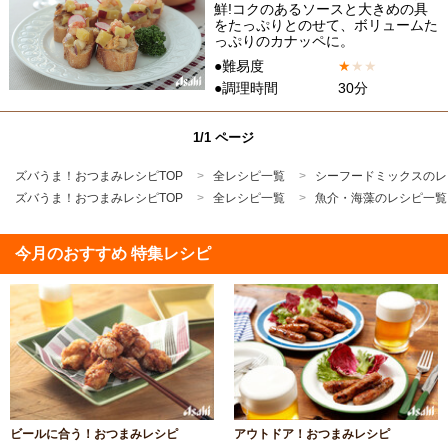
鮮!コクのあるソースと大きめの具
をたっぷりとのせて、ボリュームた
っぷりのカナッペに。
●難易度
★
★
★
●調理時間
30分
1/1 ページ
ズバうま！おつまみレシピTOP
全レシピ一覧
シーフードミックスのレ
ズバうま！おつまみレシピTOP
全レシピ一覧
魚介・海藻のレシピ一覧
今月のおすすめ 特集レシピ
ビールに合う！おつまみレシピ
アウトドア！おつまみレシピ