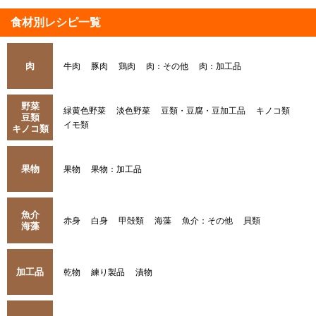
食材別レシピ一覧
肉
牛肉
豚肉
鶏肉
肉：その他
肉：加工品
野菜
緑黄色野菜
淡色野菜
豆類・豆腐・豆加工品
キノコ類
豆類
イモ類
キノコ類
果物
果物
果物：加工品
魚介
赤身
白身
甲殻類
海藻
魚介：その他
貝類
海藻
加工品
乾物
練り製品
漬物