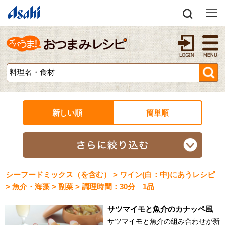
新しい順
簡単順
シーフードミックス（を含む） > ワイン(白：中)にあうレシピ
> 魚介・海藻 > 副菜 > 調理時間：30分 1品
サツマイモと魚介のカナッペ風
サツマイモと魚介の組み合わせが新