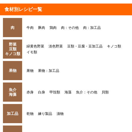
食材別レシピ一覧
肉
牛肉
豚肉
鶏肉
肉：その他
肉：加工品
野菜
緑黄色野菜
淡色野菜
豆類・豆腐・豆加工品
キノコ類
豆類
イモ類
キノコ類
果物
果物
果物：加工品
魚介
赤身
白身
甲殻類
海藻
魚介：その他
貝類
海藻
加工品
乾物
練り製品
漬物