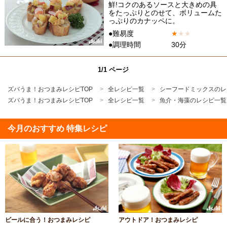
鮮!コクのあるソースと大きめの具
をたっぷりとのせて、ボリュームた
っぷりのカナッペに。
●難易度
★
★
★
●調理時間
30分
1/1 ページ
ズバうま！おつまみレシピTOP
全レシピ一覧
シーフードミックスのレ
ズバうま！おつまみレシピTOP
全レシピ一覧
魚介・海藻のレシピ一覧
今月のおすすめ 特集レシピ
ビールに合う！おつまみレシピ
アウトドア！おつまみレシピ