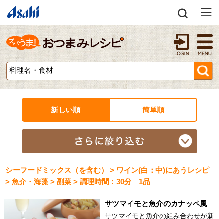
新しい順
簡単順
シーフードミックス（を含む） > ワイン(白：中)にあうレシピ
> 魚介・海藻 > 副菜 > 調理時間：30分 1品
サツマイモと魚介のカナッペ風
サツマイモと魚介の組み合わせが新