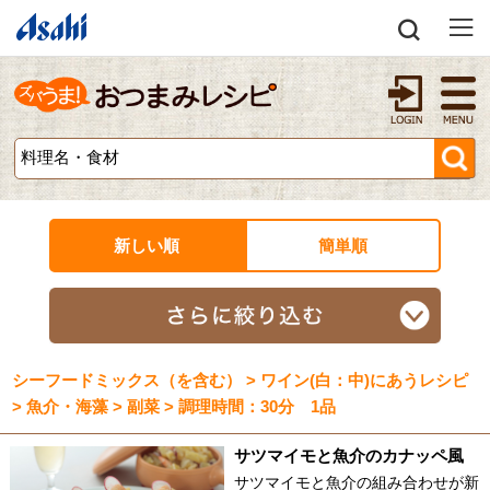
新しい順
簡単順
シーフードミックス（を含む） > ワイン(白：中)にあうレシピ
> 魚介・海藻 > 副菜 > 調理時間：30分 1品
サツマイモと魚介のカナッペ風
サツマイモと魚介の組み合わせが新