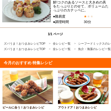
鮮!コクのあるソースと大きめの具
をたっぷりとのせて、ボリュームた
っぷりのカナッペに。
●難易度
★
★
★
●調理時間
30分
1/1 ページ
ズバうま！おつまみレシピTOP
全レシピ一覧
シーフードミックスのレ
ズバうま！おつまみレシピTOP
全レシピ一覧
魚介・海藻のレシピ一覧
今月のおすすめ 特集レシピ
ビールに合う！おつまみレシピ
アウトドア！おつまみレシピ