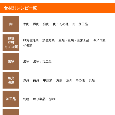
食材別レシピ一覧
肉
牛肉
豚肉
鶏肉
肉：その他
肉：加工品
野菜
緑黄色野菜
淡色野菜
豆類・豆腐・豆加工品
キノコ類
豆類
イモ類
キノコ類
果物
果物
果物：加工品
魚介
赤身
白身
甲殻類
海藻
魚介：その他
貝類
海藻
加工品
乾物
練り製品
漬物