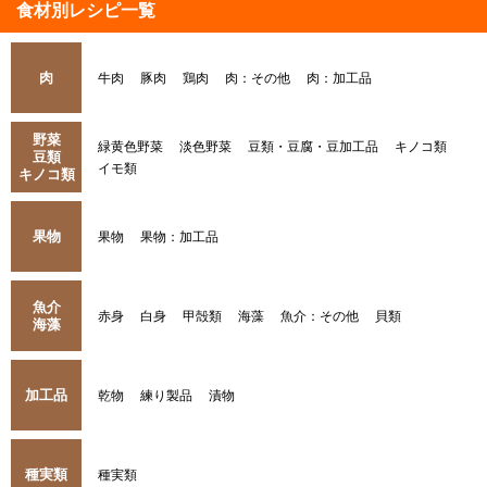
食材別レシピ一覧
肉
牛肉
豚肉
鶏肉
肉：その他
肉：加工品
野菜
緑黄色野菜
淡色野菜
豆類・豆腐・豆加工品
キノコ類
豆類
イモ類
キノコ類
果物
果物
果物：加工品
魚介
赤身
白身
甲殻類
海藻
魚介：その他
貝類
海藻
加工品
乾物
練り製品
漬物
種実類
種実類