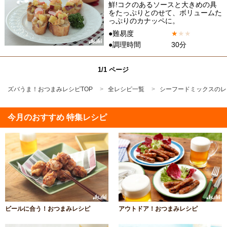
鮮!コクのあるソースと大きめの具
をたっぷりとのせて、ボリュームた
っぷりのカナッペに。
●難易度
★
★
★
●調理時間
30分
1/1 ページ
ズバうま！おつまみレシピTOP
全レシピ一覧
シーフードミックスのレ
今月のおすすめ 特集レシピ
ビールに合う！おつまみレシピ
アウトドア！おつまみレシピ