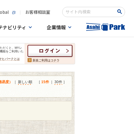
obal
お客様相談室
検索キーワード入力
テナビリティ
企業情報
ただくと、MYレ
機能をご利用いた
サヒパークとは
新規ご利用はコチラ
難易度）
｜
新しい順
［
15件
｜
30件
］