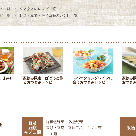
ピ一覧
クスクスのレシピ一覧
ピ一覧
野菜・豆類・キノコ類のレシピ一覧
つまみレ
家飲み限定！ぱぱっと作
スパークリングワインに
家飲み
るおつまみレシピ
合うおつまみレシピ
おつま
緑黄色野菜
淡色野菜
野菜
他
豆類
果物
豆類・豆腐・豆加工品
キノコ類
キノコ類
イモ類