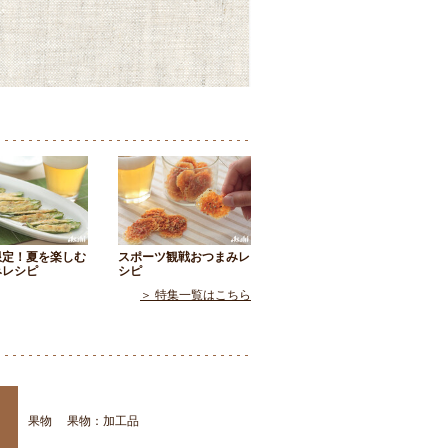
限定！夏を楽しむ
スポーツ観戦おつまみレ
みレシピ
シピ
＞ 特集一覧はこちら
果物
果物：加工品