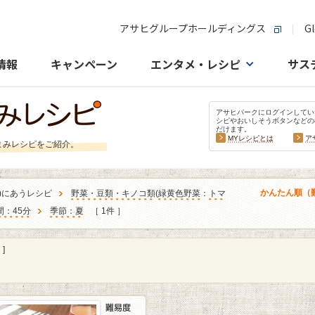
アサヒグループホールディングス
Gl
情報
キャンペーン
エンタメ・レシピ
サス
アサヒパークにログインしてい
シピやおいしそうボタンなどの
だけます。
MYレシピとは
ア
まみレシピをご紹介。
かんたん順（
)にあうレシピ
野菜・豆類・キノコ類
(
緑黄色野菜
：
トマ
間：45分
季節：夏
［ 1件 ］
]