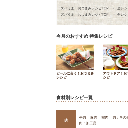
ズバうま！おつまみレシピTOP
全レシ
ズバうま！おつまみレシピTOP
全レシ
今月のおすすめ 特集レシピ
ビールに合う！おつまみ
アウトドア！お
レシピ
シピ
食材別レシピ一覧
牛肉
豚肉
鶏肉
肉：その
肉
肉：加工品