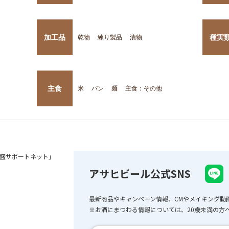
加工品
種実
乾物
練り製品
漬物
主食
米
パン
麺
主食：その他
盛サポートネット」
アサヒビール公式SNS
最新商品やキャンペーン情報、CMやメイキング動
※お酒にまつわる情報については、20歳未満の方へ