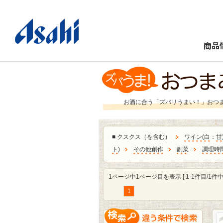
商品
お酒に合う「ズバリうまい！」おつ
■
クスクス（を含む）
ワイン
(
白
：
甘
ト
)
その他創作
副菜
調理時
1ページ中1ページ目を表示 [ 1-1件目/1件中 
1