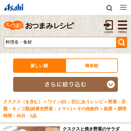
新しい順
簡単順
クスクス（を含む） > ワイン(白：甘)にあうレシピ > 野菜・豆
類・キノコ類(緑黄色野菜：トマト) > その他創作 > 副菜 > 調理
時間：45分 1品
クスクスと焼き野菜のサラダ