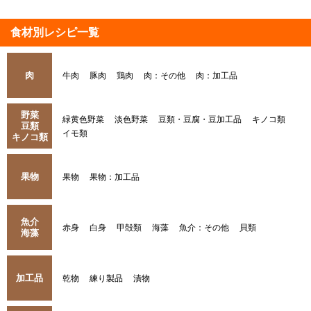
食材別レシピ一覧
肉
牛肉
豚肉
鶏肉
肉：その他
肉：加工品
野菜
緑黄色野菜
淡色野菜
豆類・豆腐・豆加工品
キノコ類
豆類
イモ類
キノコ類
果物
果物
果物：加工品
魚介
赤身
白身
甲殻類
海藻
魚介：その他
貝類
海藻
加工品
乾物
練り製品
漬物