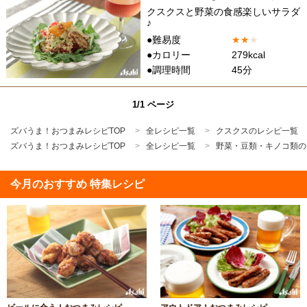
クスクスと野菜の食感楽しいサラダ
♪
●難易度
★
★
★
●カロリー
279kcal
●調理時間
45分
1/1 ページ
ズバうま！おつまみレシピTOP
全レシピ一覧
クスクスのレシピ一覧
ズバうま！おつまみレシピTOP
全レシピ一覧
野菜・豆類・キノコ類の
今月のおすすめ 特集レシピ