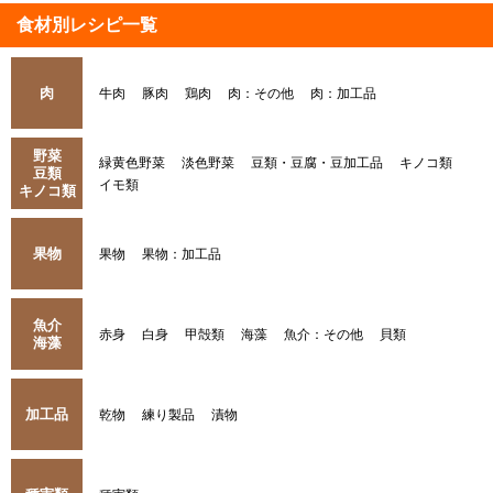
食材別レシピ一覧
肉
牛肉
豚肉
鶏肉
肉：その他
肉：加工品
野菜
緑黄色野菜
淡色野菜
豆類・豆腐・豆加工品
キノコ類
豆類
イモ類
キノコ類
果物
果物
果物：加工品
魚介
赤身
白身
甲殻類
海藻
魚介：その他
貝類
海藻
加工品
乾物
練り製品
漬物