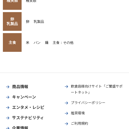
種実類
種実類
卵
卵
乳製品
乳製品
主食
米
パン
麺
主食：その他
商品情報
飲食店様向けサイト「ご繁盛サポ
ートネット」
キャンペーン
プライバシーポリシー
エンタメ・レシピ
推奨環境
サステナビリティ
ご利用規約
企業情報