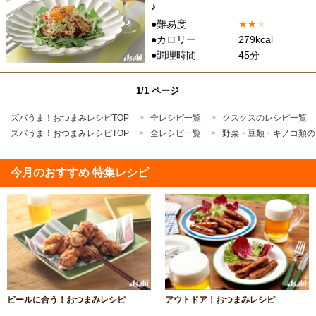
♪
●難易度
★
★
★
●カロリー
279kcal
●調理時間
45分
1/1 ページ
ズバうま！おつまみレシピTOP
全レシピ一覧
クスクスのレシピ一覧
ズバうま！おつまみレシピTOP
全レシピ一覧
野菜・豆類・キノコ類の
今月のおすすめ 特集レシピ
ビールに合う！おつまみレシピ
アウトドア！おつまみレシピ