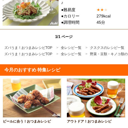
♪
●難易度
★
★
★
●カロリー
279kcal
●調理時間
45分
1/1 ページ
ズバうま！おつまみレシピTOP
全レシピ一覧
クスクスのレシピ一覧
ズバうま！おつまみレシピTOP
全レシピ一覧
野菜・豆類・キノコ類の
今月のおすすめ 特集レシピ
ビールに合う！おつまみレシピ
アウトドア！おつまみレシピ