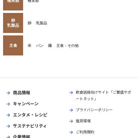
種実類
種実類
卵
卵
乳製品
乳製品
主食
米
パン
麺
主食：その他
商品情報
飲食店様向けサイト「ご繁盛サポ
ートネット」
キャンペーン
プライバシーポリシー
エンタメ・レシピ
推奨環境
サステナビリティ
ご利用規約
企業情報