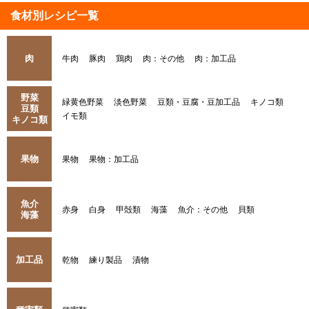
食材別レシピ一覧
肉
牛肉
豚肉
鶏肉
肉：その他
肉：加工品
野菜
緑黄色野菜
淡色野菜
豆類・豆腐・豆加工品
キノコ類
豆類
イモ類
キノコ類
果物
果物
果物：加工品
魚介
赤身
白身
甲殻類
海藻
魚介：その他
貝類
海藻
加工品
乾物
練り製品
漬物