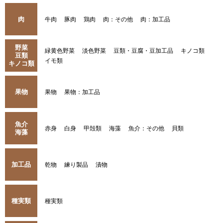
肉
牛肉
豚肉
鶏肉
肉：その他
肉：加工品
野菜
緑黄色野菜
淡色野菜
豆類・豆腐・豆加工品
キノコ類
豆類
イモ類
キノコ類
果物
果物
果物：加工品
魚介
赤身
白身
甲殻類
海藻
魚介：その他
貝類
海藻
加工品
乾物
練り製品
漬物
種実類
種実類