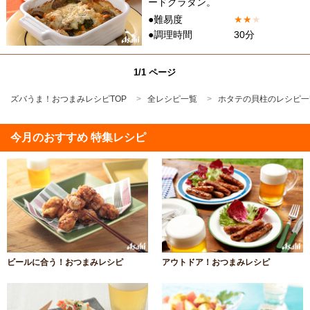
ードグラタン。
●難易度
★
★
★
●調理時間
30分
1/1 ページ
ズバうま！おつまみレシピTOP
全レシピ一覧
ホタテの貝柱のレシピ一
今月のおすすめ 特集レシピ
ビールに合う！おつまみレシピ
アウトドア！おつまみレシピ