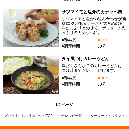
サツマイモと魚介のカナッペ風
サツマイモと魚介の組み合わせが新
鮮!コクのあるソースと大きめの具
をたっぷりとのせて、ボリュームた
っぷりのカナッペに。
●難易度
★
★
★
●調理時間
30分
タイ風つけカレーうどん
具だくさんなこのカレーうどんは、
つけ汁までおいしく頂けます。
●難易度
★
★
★
●調理時間
30分
1/1 ページ
ズバうま！おつまみレシピTOP
全レシピ一覧
シーフードミックスのレ