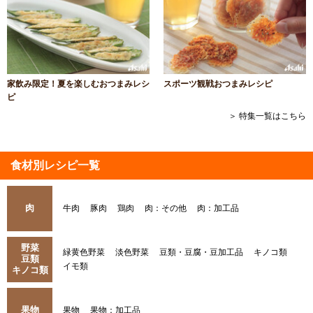
家飲み限定！夏を楽しむおつまみレシ
スポーツ観戦おつまみレシピ
ピ
＞ 特集一覧はこちら
食材別レシピ一覧
肉
牛肉
豚肉
鶏肉
肉：その他
肉：加工品
野菜
緑黄色野菜
淡色野菜
豆類・豆腐・豆加工品
キノコ類
豆類
イモ類
キノコ類
果物
果物
果物：加工品