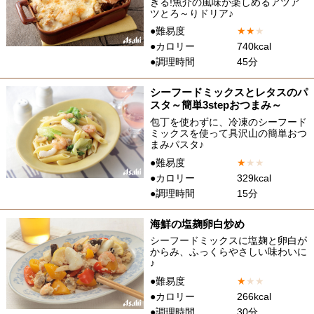
きる!魚介の風味が楽しめるアツア
ツとろ～りドリア♪
●難易度
★
★
★
●カロリー
740kcal
●調理時間
45分
シーフードミックスとレタスのパ
スタ～簡単3stepおつまみ～
包丁を使わずに、冷凍のシーフード
ミックスを使って具沢山の簡単おつ
まみパスタ♪
●難易度
★
★
★
●カロリー
329kcal
●調理時間
15分
海鮮の塩麹卵白炒め
シーフードミックスに塩麹と卵白が
からみ、ふっくらやさしい味わいに
♪
●難易度
★
★
★
●カロリー
266kcal
●調理時間
30分