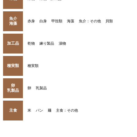
魚介
赤身
白身
甲殻類
海藻
魚介：その他
貝類
海藻
加工品
乾物
練り製品
漬物
種実類
種実類
卵
卵
乳製品
乳製品
主食
米
パン
麺
主食：その他