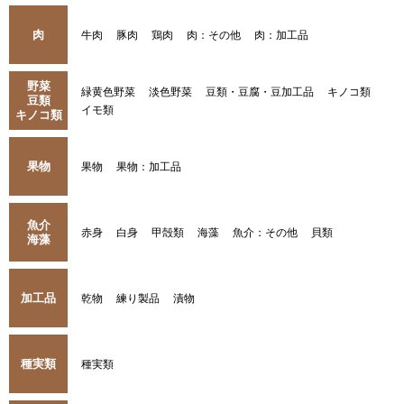
肉
牛肉
豚肉
鶏肉
肉：その他
肉：加工品
野菜
緑黄色野菜
淡色野菜
豆類・豆腐・豆加工品
キノコ類
豆類
イモ類
キノコ類
果物
果物
果物：加工品
魚介
赤身
白身
甲殻類
海藻
魚介：その他
貝類
海藻
加工品
乾物
練り製品
漬物
種実類
種実類