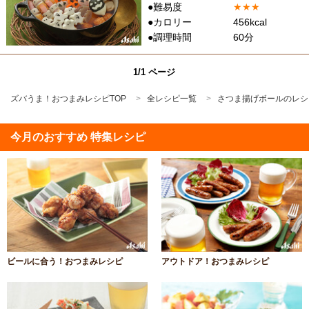
●難易度
★
★
★
●カロリー
456kcal
●調理時間
60分
1/1 ページ
ズバうま！おつまみレシピTOP
全レシピ一覧
さつま揚げボールのレシ
今月のおすすめ 特集レシピ
ビールに合う！おつまみレシピ
アウトドア！おつまみレシピ