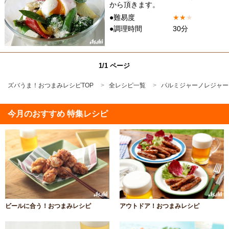
から頂きます。
●難易度
★
★
★
●調理時間
30分
1/1 ページ
ズバうま！おつまみレシピTOP
全レシピ一覧
パルミジャーノレジャー
今月のおすすめ 特集レシピ
ビールに合う！おつまみレシピ
アウトドア！おつまみレシピ