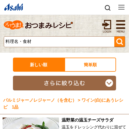
新しい順
簡単順
パルミジャーノレジャーノ（を含む） > ワイン(白)にあうレシ
ピ 1品
温野菜の温玉チーズサラダ
温玉をドレッシング代わりに混ぜて