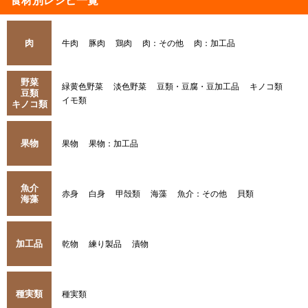
食材別レシピ一覧
肉
牛肉
豚肉
鶏肉
肉：その他
肉：加工品
野菜
緑黄色野菜
淡色野菜
豆類・豆腐・豆加工品
キノコ類
豆類
イモ類
キノコ類
果物
果物
果物：加工品
魚介
赤身
白身
甲殻類
海藻
魚介：その他
貝類
海藻
加工品
乾物
練り製品
漬物
種実類
種実類