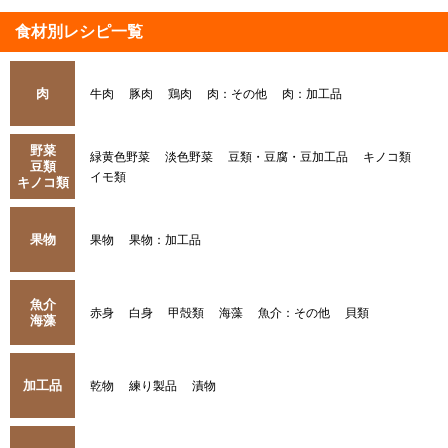
食材別レシピ一覧
肉
牛肉
豚肉
鶏肉
肉：その他
肉：加工品
野菜
緑黄色野菜
淡色野菜
豆類・豆腐・豆加工品
キノコ類
豆類
イモ類
キノコ類
果物
果物
果物：加工品
魚介
赤身
白身
甲殻類
海藻
魚介：その他
貝類
海藻
加工品
乾物
練り製品
漬物