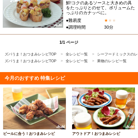
鮮!コクのあるソースと大きめの具
をたっぷりとのせて、ボリュームた
っぷりのカナッペに。
●難易度
★
★
★
●調理時間
30分
1/1 ページ
ズバうま！おつまみレシピTOP
全レシピ一覧
シーフードミックスのレ
ズバうま！おつまみレシピTOP
全レシピ一覧
果物のレシピ一覧
今月のおすすめ 特集レシピ
ビールに合う！おつまみレシピ
アウトドア！おつまみレシピ