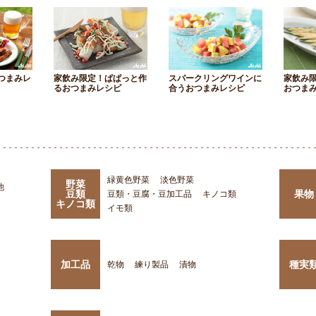
つまみレ
家飲み限定！ぱぱっと作
スパークリングワインに
家飲み
るおつまみレシピ
合うおつまみレシピ
おつま
緑黄色野菜
淡色野菜
野菜
他
豆類
果物
豆類・豆腐・豆加工品
キノコ類
キノコ類
イモ類
加工品
種実
乾物
練り製品
漬物