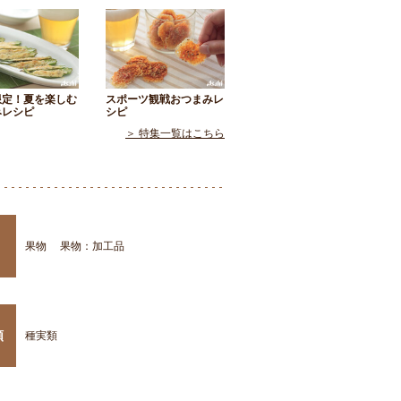
限定！夏を楽しむ
スポーツ観戦おつまみレ
みレシピ
シピ
＞ 特集一覧はこちら
果物
果物：加工品
類
種実類