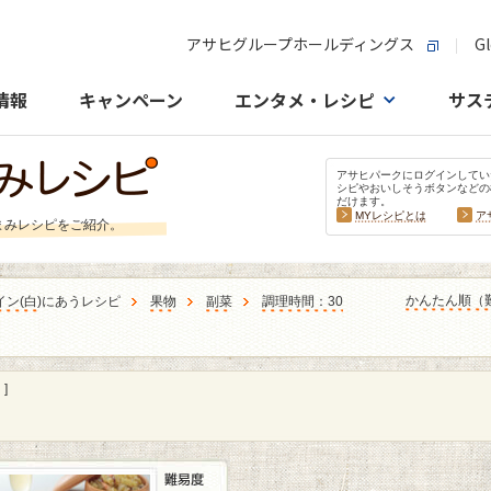
アサヒグループホールディングス
Gl
情報
キャンペーン
エンタメ・レシピ
サス
アサヒパークにログインしてい
シピやおいしそうボタンなどの
だけます。
MYレシピとは
ア
まみレシピをご紹介。
かんたん順（
イン
(
白
)にあうレシピ
果物
副菜
調理時間：30
]