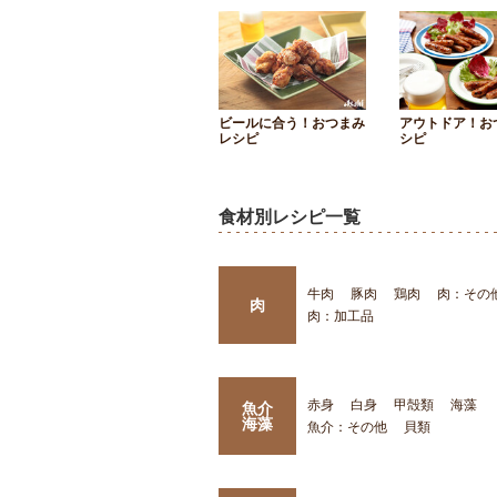
ビールに合う！おつまみ
アウトドア！お
レシピ
シピ
食材別レシピ一覧
牛肉
豚肉
鶏肉
肉：その
肉
肉：加工品
赤身
白身
甲殻類
海藻
魚介
海藻
魚介：その他
貝類