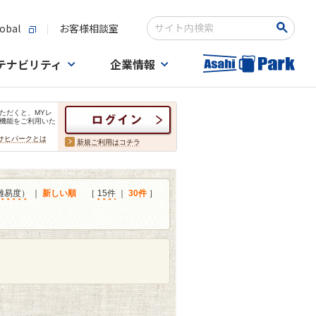
obal
お客様相談室
検索キーワード入力
テナビリティ
企業情報
ただくと、MYレ
機能をご利用いた
サヒパークとは
新規ご利用はコチラ
難易度）
｜
新しい順
［
15件
｜
30件
］