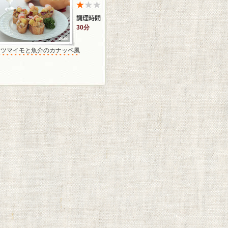
30分
サツマイモと魚介のカナッペ風