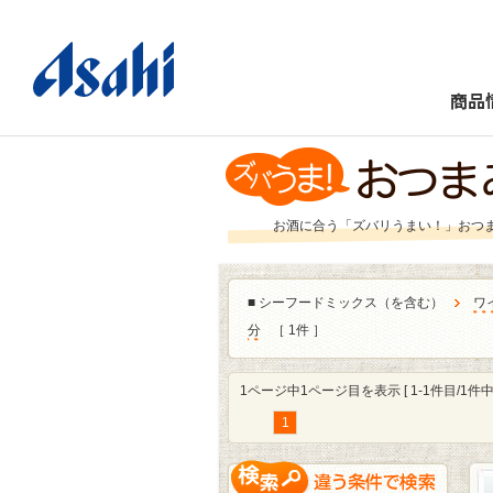
商品
お酒に合う「ズバリうまい！」おつ
■
シーフードミックス（を含む）
ワ
分
［ 1件 ］
1ページ中1ページ目を表示 [ 1-1件目/1件中 
1