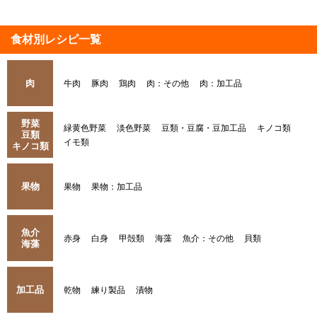
食材別レシピ一覧
肉
牛肉
豚肉
鶏肉
肉：その他
肉：加工品
野菜
緑黄色野菜
淡色野菜
豆類・豆腐・豆加工品
キノコ類
豆類
イモ類
キノコ類
果物
果物
果物：加工品
魚介
赤身
白身
甲殻類
海藻
魚介：その他
貝類
海藻
加工品
乾物
練り製品
漬物