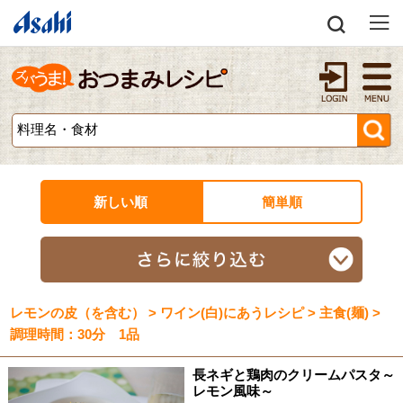
新しい順
簡単順
レモンの皮（を含む） > ワイン(白)にあうレシピ > 主食(麺) >
調理時間：30分 1品
長ネギと鶏肉のクリームパスタ～
レモン風味～