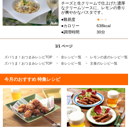
チーズと生クリームで仕上げた濃厚
なクリームソースに、レモンの香り
が爽やかなパスタです。
●難易度
★
★
★
●カロリー
638kcal
●調理時間
30分
1/1 ページ
ズバうま！おつまみレシピTOP
全レシピ一覧
レモンの皮のレシピ一覧
ズバうま！おつまみレシピTOP
全レシピ一覧
主食のレシピ一覧
今月のおすすめ 特集レシピ