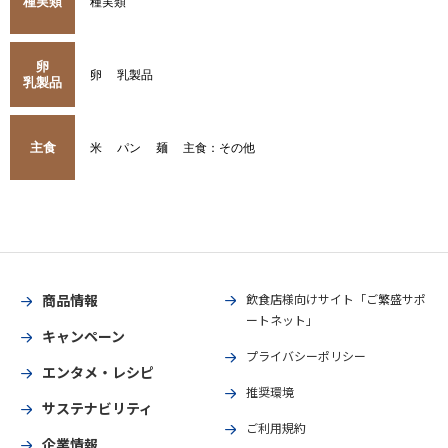
種実類
種実類
卵
卵
乳製品
乳製品
主食
米
パン
麺
主食：その他
商品情報
飲食店様向けサイト「ご繁盛サポ
ートネット」
キャンペーン
プライバシーポリシー
エンタメ・レシピ
推奨環境
サステナビリティ
ご利用規約
企業情報