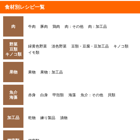
食材別レシピ一覧
肉
牛肉
豚肉
鶏肉
肉：その他
肉：加工品
野菜
緑黄色野菜
淡色野菜
豆類・豆腐・豆加工品
キノコ類
豆類
イモ類
キノコ類
果物
果物
果物：加工品
魚介
赤身
白身
甲殻類
海藻
魚介：その他
貝類
海藻
加工品
乾物
練り製品
漬物