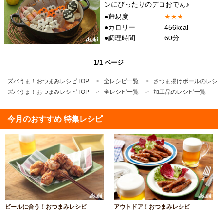
ンにぴったりのデコおでん♪
●難易度
★
★
★
●カロリー
456kcal
●調理時間
60分
1/1 ページ
ズバうま！おつまみレシピTOP
全レシピ一覧
さつま揚げボールのレシ
ズバうま！おつまみレシピTOP
全レシピ一覧
加工品のレシピ一覧
今月のおすすめ 特集レシピ
ビールに合う！おつまみレシピ
アウトドア！おつまみレシピ