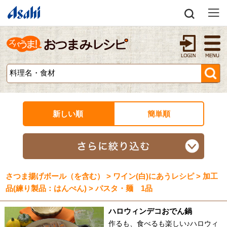
新しい順
簡単順
さつま揚げボール（を含む） > ワイン(白)にあうレシピ > 加工
品(練り製品：はんぺん) > パスタ・麺 1品
ハロウィンデコおでん鍋
作るも、食べるも楽しい♪ハロウィ