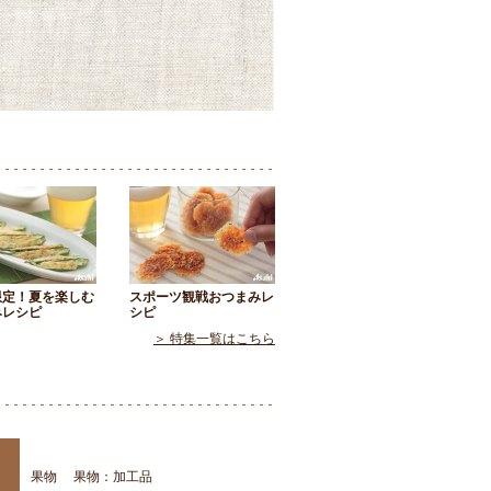
限定！夏を楽しむ
スポーツ観戦おつまみレ
みレシピ
シピ
＞ 特集一覧はこちら
果物
果物：加工品