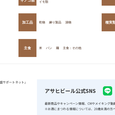
キノコ類
イモ類
加工品
種実
乾物
練り製品
漬物
主食
米
パン
麺
主食：その他
盛サポートネット」
アサヒビール公式SNS
最新商品やキャンペーン情報、CMやメイキング動
※お酒にまつわる情報については、20歳未満の方へ