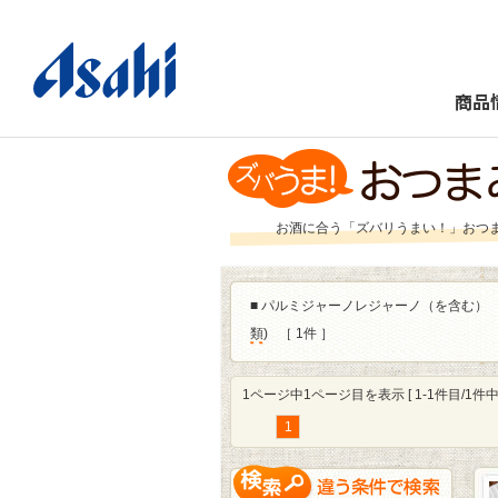
商品
お酒に合う「ズバリうまい！」おつ
■
パルミジャーノレジャーノ（を含む）
類
)
［ 1件 ］
1ページ中1ページ目を表示 [ 1-1件目/1件中 
1