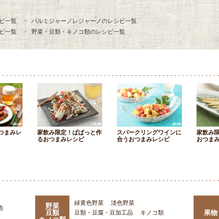
ピ一覧
パルミジャーノレジャーノのレシピ一覧
ピ一覧
野菜・豆類・キノコ類のレシピ一覧
つまみレ
家飲み限定！ぱぱっと作
スパークリングワインに
家飲み
るおつまみレシピ
合うおつまみレシピ
おつま
緑黄色野菜
淡色野菜
野菜
他
豆類
果物
豆類・豆腐・豆加工品
キノコ類