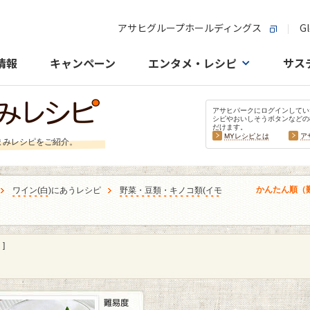
アサヒグループホールディングス
Gl
情報
キャンペーン
エンタメ・レシピ
サス
アサヒパークにログインしてい
シピやおいしそうボタンなどの
だけます。
MYレシピとは
ア
まみレシピをご紹介。
かんたん順（
ワイン
(
白
)にあうレシピ
野菜・豆類・キノコ類
(
イモ
]