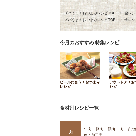
ズバうま！おつまみレシピTOP
全レシ
ズバうま！おつまみレシピTOP
全レシ
今月のおすすめ 特集レシピ
ビールに合う！おつまみ
アウトドア！お
レシピ
シピ
食材別レシピ一覧
牛肉
豚肉
鶏肉
肉：その
肉
肉：加工品