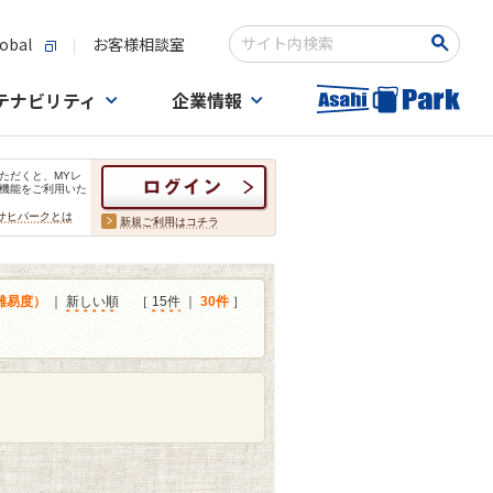
obal
お客様相談室
検索キーワード入力
テナビリティ
企業情報
ただくと、MYレ
機能をご利用いた
サヒパークとは
新規ご利用はコチラ
難易度）
｜
新しい順
［
15件
｜
30件
］