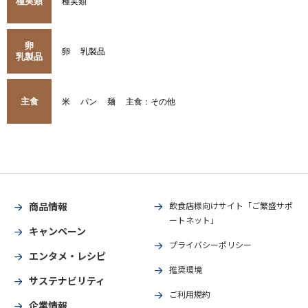
種実類
種実類
卵
卵
乳製品
乳製品
主食
米
パン
麺
主食：その他
商品情報
飲食店様向けサイト「ご繁盛サポ
ートネット」
キャンペーン
プライバシーポリシー
エンタメ・レシピ
推奨環境
サステナビリティ
ご利用規約
企業情報