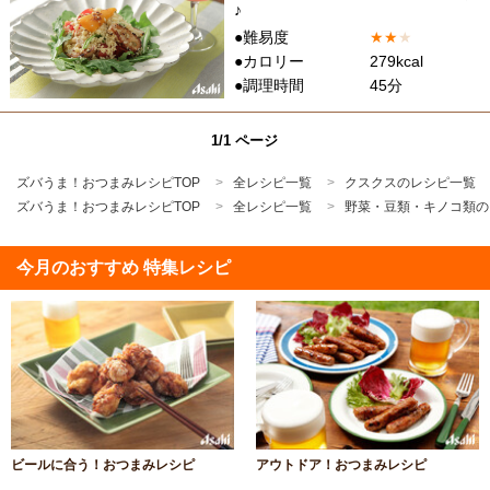
♪
●難易度
★
★
★
●カロリー
279kcal
●調理時間
45分
1/1 ページ
ズバうま！おつまみレシピTOP
全レシピ一覧
クスクスのレシピ一覧
ズバうま！おつまみレシピTOP
全レシピ一覧
野菜・豆類・キノコ類の
今月のおすすめ 特集レシピ
ビールに合う！おつまみレシピ
アウトドア！おつまみレシピ