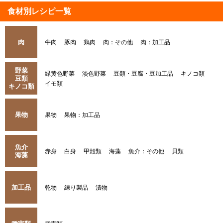
食材別レシピ一覧
肉
牛肉
豚肉
鶏肉
肉：その他
肉：加工品
野菜
緑黄色野菜
淡色野菜
豆類・豆腐・豆加工品
キノコ類
豆類
イモ類
キノコ類
果物
果物
果物：加工品
魚介
赤身
白身
甲殻類
海藻
魚介：その他
貝類
海藻
加工品
乾物
練り製品
漬物