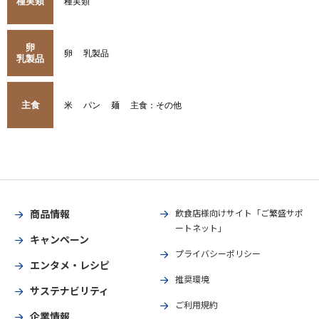
種実類
種実類
卵
卵
乳製品
乳製品
主食
米
パン
麺
主食：その他
商品情報
飲食店様向けサイト「ご繁盛サポ
ートネット」
キャンペーン
プライバシーポリシー
エンタメ・レシピ
推奨環境
サステナビリティ
ご利用規約
企業情報