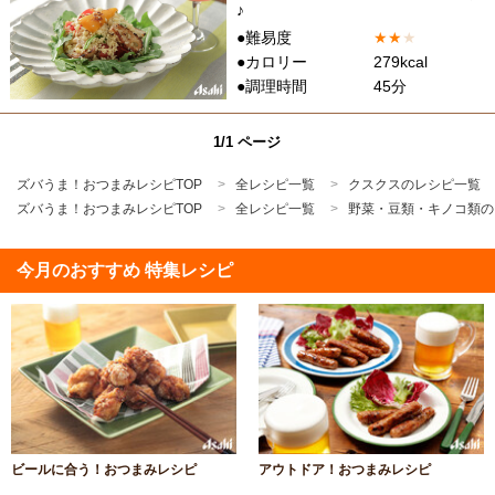
♪
●難易度
★
★
★
●カロリー
279kcal
●調理時間
45分
1/1 ページ
ズバうま！おつまみレシピTOP
全レシピ一覧
クスクスのレシピ一覧
ズバうま！おつまみレシピTOP
全レシピ一覧
野菜・豆類・キノコ類の
今月のおすすめ 特集レシピ
ビールに合う！おつまみレシピ
アウトドア！おつまみレシピ