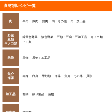
食材別レシピ一覧
肉
牛肉
豚肉
鶏肉
肉：その他
肉：加工品
野菜
緑黄色野菜
淡色野菜
豆類・豆腐・豆加工品
キノコ類
豆類
イモ類
キノコ類
果物
果物
果物：加工品
魚介
赤身
白身
甲殻類
海藻
魚介：その他
貝類
海藻
加工品
乾物
練り製品
漬物