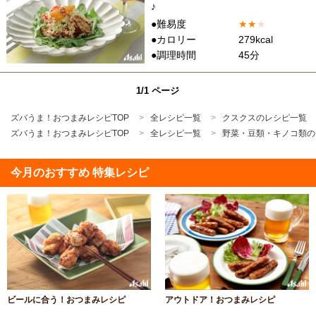
♪
●難易度
★
★
★
●カロリー
279kcal
●調理時間
45分
1/1 ページ
ズバうま！おつまみレシピTOP
全レシピ一覧
クスクスのレシピ一覧
ズバうま！おつまみレシピTOP
全レシピ一覧
野菜・豆類・キノコ類の
今月のおすすめ 特集レシピ
ビールに合う！おつまみレシピ
アウトドア！おつまみレシピ