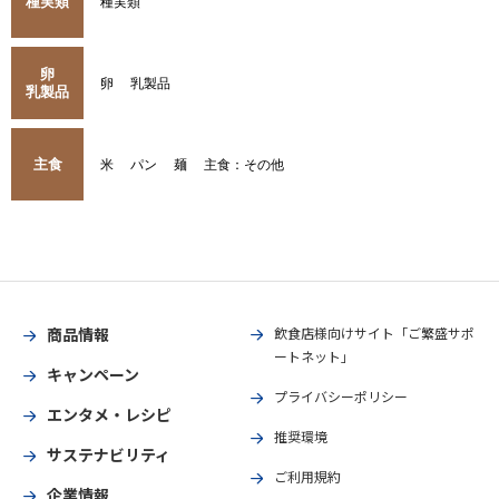
種実類
種実類
卵
卵
乳製品
乳製品
主食
米
パン
麺
主食：その他
商品情報
飲食店様向けサイト「ご繁盛サポ
ートネット」
キャンペーン
プライバシーポリシー
エンタメ・レシピ
推奨環境
サステナビリティ
ご利用規約
企業情報