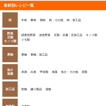
食材別レシピ一覧
肉
牛肉
豚肉
鶏肉
肉：その他
肉：加工品
野菜
緑黄色野菜
淡色野菜
豆類・豆腐・豆加工品
キノコ類
豆類
イモ類
キノコ類
果物
果物
果物：加工品
魚介
赤身
白身
甲殻類
海藻
魚介：その他
貝類
海藻
加工品
乾物
練り製品
漬物