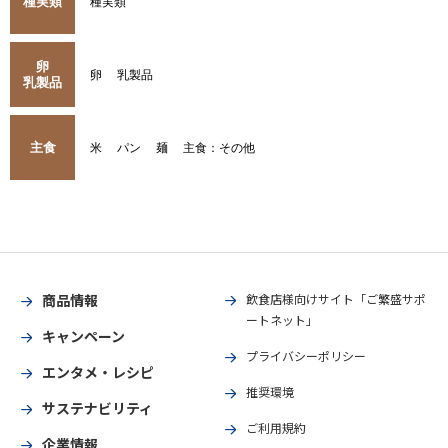
種実類
種実類
卵
卵
乳製品
乳製品
主食
米
パン
麺
主食：その他
商品情報
飲食店様向けサイト「ご繁盛サポ
ートネット」
キャンペーン
プライバシーポリシー
エンタメ・レシピ
推奨環境
サステナビリティ
ご利用規約
企業情報