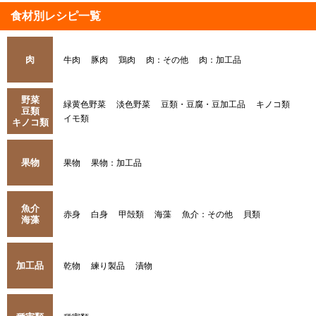
食材別レシピ一覧
肉
牛肉
豚肉
鶏肉
肉：その他
肉：加工品
野菜
緑黄色野菜
淡色野菜
豆類・豆腐・豆加工品
キノコ類
豆類
イモ類
キノコ類
果物
果物
果物：加工品
魚介
赤身
白身
甲殻類
海藻
魚介：その他
貝類
海藻
加工品
乾物
練り製品
漬物