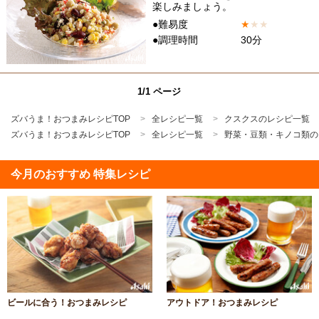
楽しみましょう。
●難易度
★
★
★
●調理時間
30分
1/1 ページ
ズバうま！おつまみレシピTOP
全レシピ一覧
クスクスのレシピ一覧
ズバうま！おつまみレシピTOP
全レシピ一覧
野菜・豆類・キノコ類の
今月のおすすめ 特集レシピ
ビールに合う！おつまみレシピ
アウトドア！おつまみレシピ