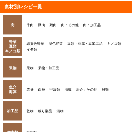
食材別レシピ一覧
肉
牛肉
豚肉
鶏肉
肉：その他
肉：加工品
野菜
緑黄色野菜
淡色野菜
豆類・豆腐・豆加工品
キノコ類
豆類
イモ類
キノコ類
果物
果物
果物：加工品
魚介
赤身
白身
甲殻類
海藻
魚介：その他
貝類
海藻
加工品
乾物
練り製品
漬物