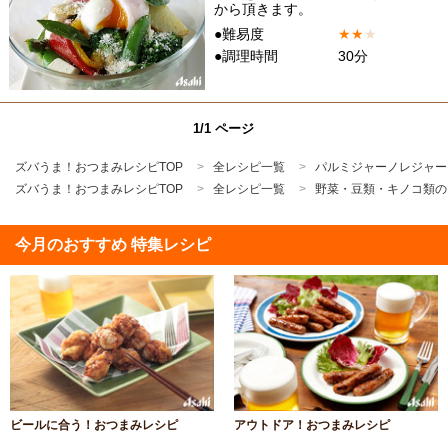
から頂きます。
●難易度
★
★
★
●調理時間
30分
1/1 ページ
ズバうま！おつまみレシピTOP
全レシピ一覧
パルミジャーノレジャー
ズバうま！おつまみレシピTOP
全レシピ一覧
野菜・豆類・キノコ類の
今月のおすすめ 特集レシピ
ビールに合う！おつまみレシピ
アウトドア！おつまみレシピ