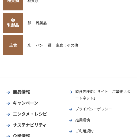
種実類
種実類
卵
卵
乳製品
乳製品
主食
米
パン
麺
主食：その他
商品情報
飲食店様向けサイト「ご繁盛サポ
ートネット」
キャンペーン
プライバシーポリシー
エンタメ・レシピ
推奨環境
サステナビリティ
ご利用規約
企業情報