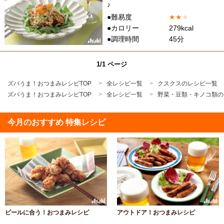
♪
●難易度
★
★
★
●カロリー
279kcal
●調理時間
45分
1/1 ページ
ズバうま！おつまみレシピTOP
全レシピ一覧
クスクスのレシピ一覧
ズバうま！おつまみレシピTOP
全レシピ一覧
野菜・豆類・キノコ類の
今月のおすすめ 特集レシピ
ビールに合う！おつまみレシピ
アウトドア！おつまみレシピ