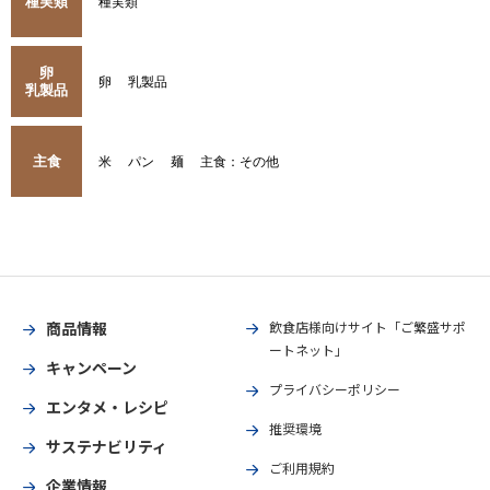
種実類
種実類
卵
卵
乳製品
乳製品
主食
米
パン
麺
主食：その他
商品情報
飲食店様向けサイト「ご繁盛サポ
ートネット」
キャンペーン
プライバシーポリシー
エンタメ・レシピ
推奨環境
サステナビリティ
ご利用規約
企業情報