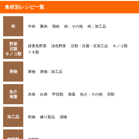
食材別レシピ一覧
肉
牛肉
豚肉
鶏肉
肉：その他
肉：加工品
野菜
緑黄色野菜
淡色野菜
豆類・豆腐・豆加工品
キノコ類
豆類
イモ類
キノコ類
果物
果物
果物：加工品
魚介
赤身
白身
甲殻類
海藻
魚介：その他
貝類
海藻
加工品
乾物
練り製品
漬物