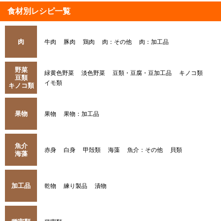
食材別レシピ一覧
肉
牛肉
豚肉
鶏肉
肉：その他
肉：加工品
野菜
緑黄色野菜
淡色野菜
豆類・豆腐・豆加工品
キノコ類
豆類
イモ類
キノコ類
果物
果物
果物：加工品
魚介
赤身
白身
甲殻類
海藻
魚介：その他
貝類
海藻
加工品
乾物
練り製品
漬物