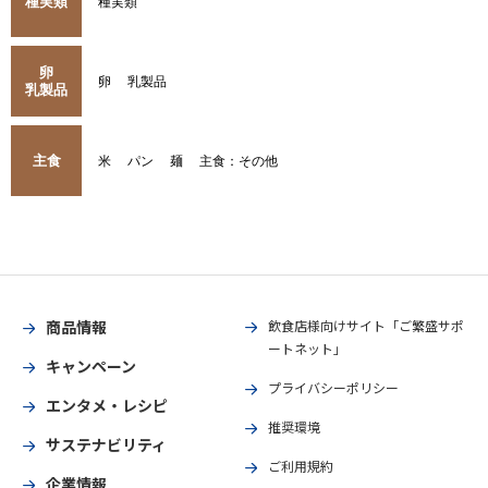
種実類
種実類
卵
卵
乳製品
乳製品
主食
米
パン
麺
主食：その他
商品情報
飲食店様向けサイト「ご繁盛サポ
ートネット」
キャンペーン
プライバシーポリシー
エンタメ・レシピ
推奨環境
サステナビリティ
ご利用規約
企業情報