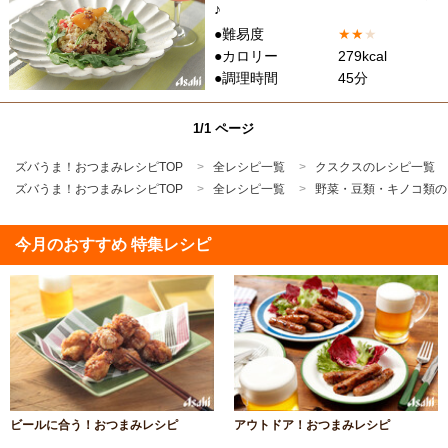
♪
●難易度
★
★
★
●カロリー
279kcal
●調理時間
45分
1/1 ページ
ズバうま！おつまみレシピTOP
全レシピ一覧
クスクスのレシピ一覧
ズバうま！おつまみレシピTOP
全レシピ一覧
野菜・豆類・キノコ類の
今月のおすすめ 特集レシピ
ビールに合う！おつまみレシピ
アウトドア！おつまみレシピ