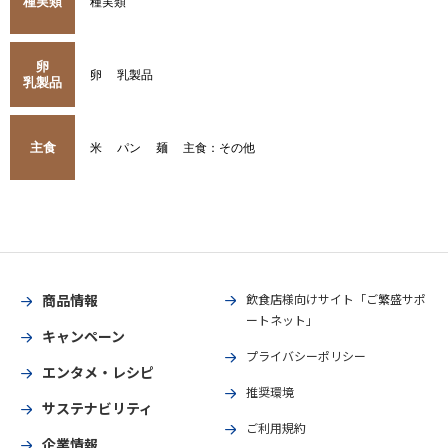
種実類
種実類
卵
卵
乳製品
乳製品
主食
米
パン
麺
主食：その他
商品情報
飲食店様向けサイト「ご繁盛サポ
ートネット」
キャンペーン
プライバシーポリシー
エンタメ・レシピ
推奨環境
サステナビリティ
ご利用規約
企業情報