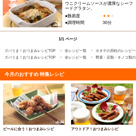
ウニクリームソースが濃厚なシーフ
ードグラタン。
●難易度
★
★
★
●調理時間
30分
1/1 ページ
ズバうま！おつまみレシピTOP
全レシピ一覧
ホタテの貝柱のレシピ一
ズバうま！おつまみレシピTOP
全レシピ一覧
野菜・豆類・キノコ類の
今月のおすすめ 特集レシピ
ビールに合う！おつまみレシピ
アウトドア！おつまみレシピ