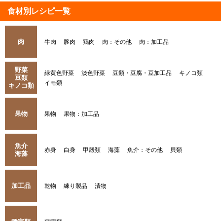
食材別レシピ一覧
肉
牛肉
豚肉
鶏肉
肉：その他
肉：加工品
野菜
緑黄色野菜
淡色野菜
豆類・豆腐・豆加工品
キノコ類
豆類
イモ類
キノコ類
果物
果物
果物：加工品
魚介
赤身
白身
甲殻類
海藻
魚介：その他
貝類
海藻
加工品
乾物
練り製品
漬物