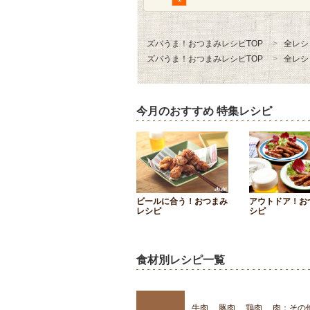
ズバうま！おつまみレシピTOP
全レシ
ズバうま！おつまみレシピTOP
全レシ
今月のおすすめ 特集レシピ
ビールに合う！おつまみ
アウトドア！お
レシピ
シピ
食材別レシピ一覧
牛肉
豚肉
鶏肉
肉：その