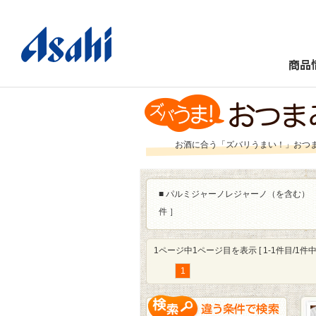
商品
お酒に合う「ズバリうまい！」おつ
■
パルミジャーノレジャーノ（を含む）
件 ］
1ページ中1ページ目を表示 [ 1-1件目/1件中 
1