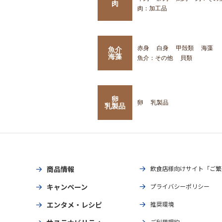
肉
肉：加工品
赤身
白身
甲殻類
海藻
魚介
海藻
魚介：その他
貝類
卵
卵
乳製品
乳製品
商品情報
飲食店様向けサイト「ご繁
キャンペーン
プライバシーポリシー
エンタメ・レシピ
推奨環境
ご利用規約