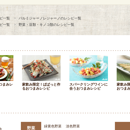
ピ一覧
パルミジャーノレジャーノのレシピ一覧
ピ一覧
野菜・豆類・キノコ類のレシピ一覧
つまみレ
家飲み限定！ぱぱっと作
スパークリングワインに
家飲み
るおつまみレシピ
合うおつまみレシピ
おつま
緑黄色野菜
淡色野菜
野菜
他