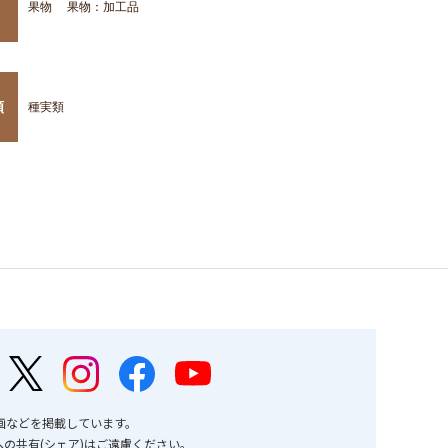
果物
果物：加工品
類
種実類
画などを掲載しています。
の共有(シェア)はご遠慮ください。