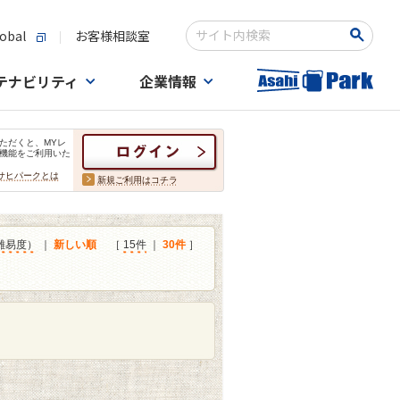
obal
お客様相談室
検索キーワード入力
テナビリティ
企業情報
ただくと、MYレ
機能をご利用いた
サヒパークとは
新規ご利用はコチラ
難易度）
｜
新しい順
［
15件
｜
30件
］