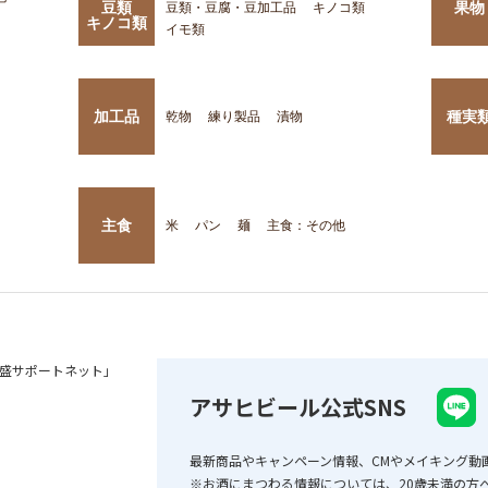
豆類
果物
豆類・豆腐・豆加工品
キノコ類
キノコ類
イモ類
加工品
種実
乾物
練り製品
漬物
主食
米
パン
麺
主食：その他
盛サポートネット」
アサヒビール公式SNS
最新商品やキャンペーン情報、CMやメイキング動
※お酒にまつわる情報については、20歳未満の方へ