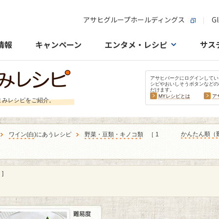
アサヒグループホールディングス
Gl
情報
キャンペーン
エンタメ・レシピ
サス
アサヒパークにログインしてい
シピやおいしそうボタンなどの
だけます。
MYレシピとは
ア
まみレシピをご紹介。
かんたん順（
ワイン
(
白
)にあうレシピ
野菜・豆類・キノコ類
［ 1
]