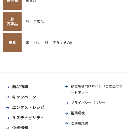
種実類
種実類
卵
卵
乳製品
乳製品
主食
米
パン
麺
主食：その他
商品情報
飲食店様向けサイト「ご繁盛サポ
ートネット」
キャンペーン
プライバシーポリシー
エンタメ・レシピ
推奨環境
サステナビリティ
ご利用規約
企業情報