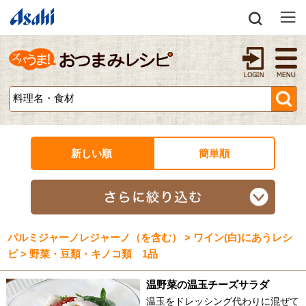
新しい順
簡単順
パルミジャーノレジャーノ（を含む） > ワイン(白)にあうレシ
ピ > 野菜・豆類・キノコ類 1品
温野菜の温玉チーズサラダ
温玉をドレッシング代わりに混ぜて