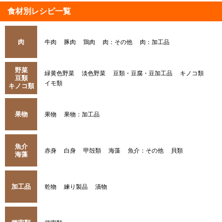
食材別レシピ一覧
肉
牛肉
豚肉
鶏肉
肉：その他
肉：加工品
野菜
緑黄色野菜
淡色野菜
豆類・豆腐・豆加工品
キノコ類
豆類
イモ類
キノコ類
果物
果物
果物：加工品
魚介
赤身
白身
甲殻類
海藻
魚介：その他
貝類
海藻
加工品
乾物
練り製品
漬物