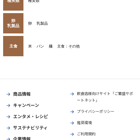
種実類
種実類
卵
卵
乳製品
乳製品
主食
米
パン
麺
主食：その他
商品情報
飲食店様向けサイト「ご繁盛サポ
ートネット」
キャンペーン
プライバシーポリシー
エンタメ・レシピ
推奨環境
サステナビリティ
ご利用規約
企業情報