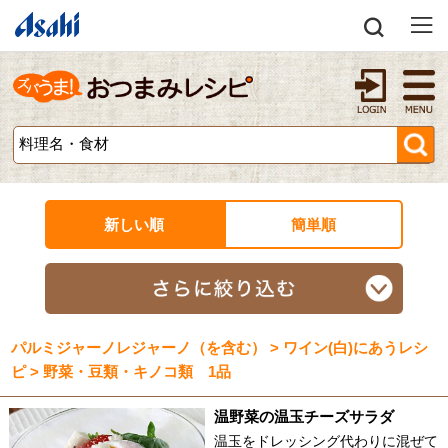
新しい順
簡単順
パルミジャーノレジャーノ（を含む） > ワイン(白)にあうレシ
ピ > 野菜・豆類・キノコ類 1品
温野菜の温玉チーズサラダ
温玉をドレッシング代わりに混ぜて