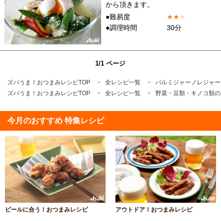
から頂きます。
●難易度
★
★
★
●調理時間
30分
1/1 ページ
ズバうま！おつまみレシピTOP
全レシピ一覧
パルミジャーノレジャー
ズバうま！おつまみレシピTOP
全レシピ一覧
野菜・豆類・キノコ類の
今月のおすすめ 特集レシピ
ビールに合う！おつまみレシピ
アウトドア！おつまみレシピ