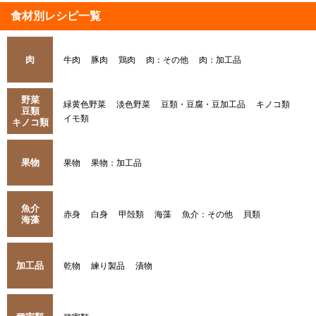
食材別レシピ一覧
肉
牛肉
豚肉
鶏肉
肉：その他
肉：加工品
野菜
緑黄色野菜
淡色野菜
豆類・豆腐・豆加工品
キノコ類
豆類
イモ類
キノコ類
果物
果物
果物：加工品
魚介
赤身
白身
甲殻類
海藻
魚介：その他
貝類
海藻
加工品
乾物
練り製品
漬物