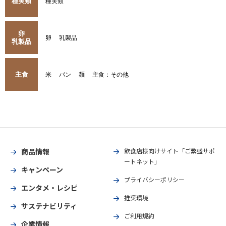
種実類
種実類
卵
卵
乳製品
乳製品
主食
米
パン
麺
主食：その他
商品情報
飲食店様向けサイト「ご繁盛サポ
ートネット」
キャンペーン
プライバシーポリシー
エンタメ・レシピ
推奨環境
サステナビリティ
ご利用規約
企業情報