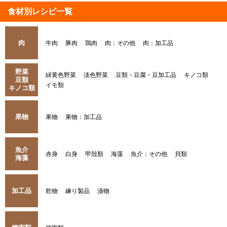
食材別レシピ一覧
肉
牛肉
豚肉
鶏肉
肉：その他
肉：加工品
野菜
緑黄色野菜
淡色野菜
豆類・豆腐・豆加工品
キノコ類
豆類
イモ類
キノコ類
果物
果物
果物：加工品
魚介
赤身
白身
甲殻類
海藻
魚介：その他
貝類
海藻
加工品
乾物
練り製品
漬物