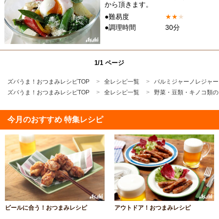
から頂きます。
●難易度
★
★
★
●調理時間
30分
1/1 ページ
ズバうま！おつまみレシピTOP
全レシピ一覧
パルミジャーノレジャー
ズバうま！おつまみレシピTOP
全レシピ一覧
野菜・豆類・キノコ類の
今月のおすすめ 特集レシピ
ビールに合う！おつまみレシピ
アウトドア！おつまみレシピ