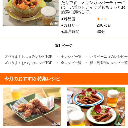
たりです。メキシカンパーティーに
は、アボカドディップもちょっとお
洒落に演出して。
●難易度
★
★
★
●カロリー
296kcal
●調理時間
30分
1/1 ページ
ズバうま！おつまみレシピTOP
全レシピ一覧
ハラペーニョのレシピ一
ズバうま！おつまみレシピTOP
全レシピ一覧
卵・乳製品のレシピ一覧
今月のおすすめ 特集レシピ