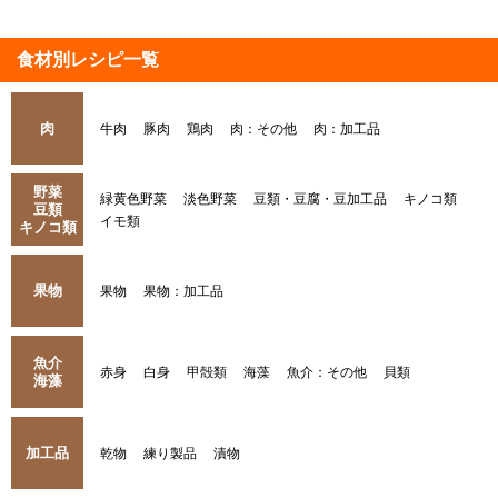
食材別レシピ一覧
肉
牛肉
豚肉
鶏肉
肉：その他
肉：加工品
野菜
緑黄色野菜
淡色野菜
豆類・豆腐・豆加工品
キノコ類
豆類
イモ類
キノコ類
果物
果物
果物：加工品
魚介
赤身
白身
甲殻類
海藻
魚介：その他
貝類
海藻
加工品
乾物
練り製品
漬物