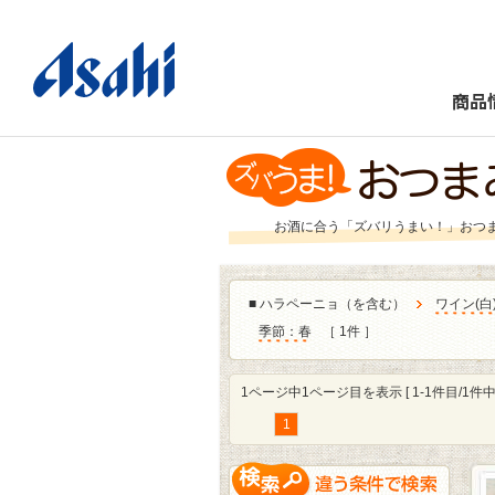
商品
お酒に合う「ズバリうまい！」おつ
■
ハラペーニョ（を含む）
ワイン
(
白
季節：春
［ 1件 ］
1ページ中1ページ目を表示 [ 1-1件目/1件中 
1