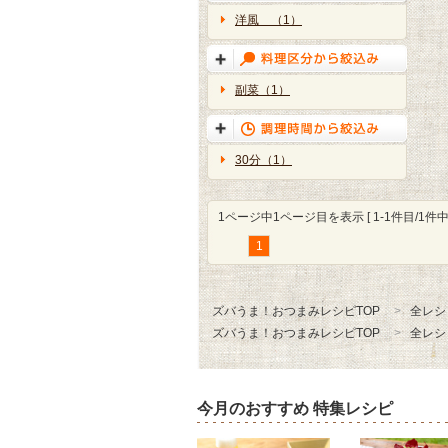
洋風 （1）
副菜（1）
30分（1）
1ページ中1ページ目を表示 [ 1-1件目/1件中 
1
ズバうま！おつまみレシピTOP
全レシ
ズバうま！おつまみレシピTOP
全レシ
今月のおすすめ 特集レシピ