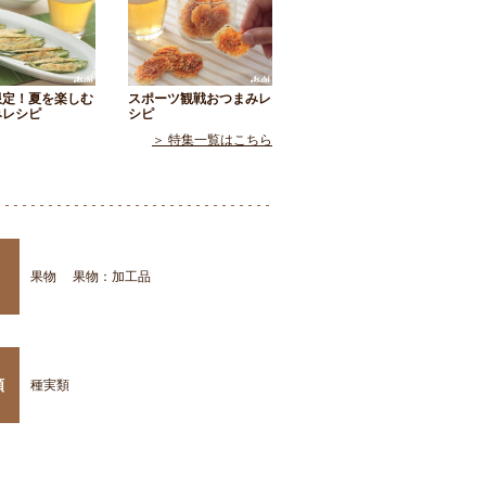
限定！夏を楽しむ
スポーツ観戦おつまみレ
みレシピ
シピ
＞ 特集一覧はこちら
果物
果物：加工品
類
種実類