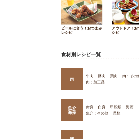
ビールに合う！おつまみ
アウトドア！お
レシピ
シピ
食材別レシピ一覧
牛肉
豚肉
鶏肉
肉：その
肉
肉：加工品
赤身
白身
甲殻類
海藻
魚介
海藻
魚介：その他
貝類
卵