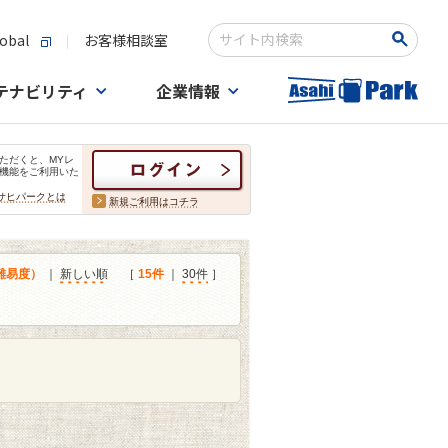
obal
お客様相談室
検索キーワード入力
テナビリティ
企業情報
ただくと、MYレ
機能をご利用いた
サヒパークとは
新規ご利用はコチラ
難易度）
｜
新しい順
［
15件
｜
30件
］