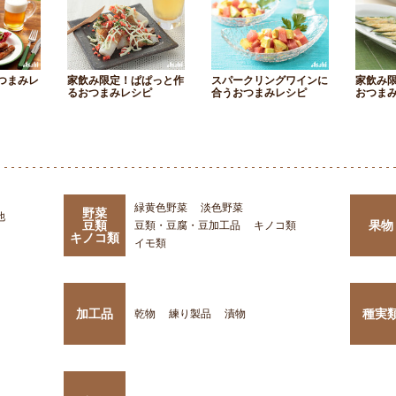
つまみレ
家飲み限定！ぱぱっと作
スパークリングワインに
家飲み
るおつまみレシピ
合うおつまみレシピ
おつま
緑黄色野菜
淡色野菜
野菜
他
豆類
果物
豆類・豆腐・豆加工品
キノコ類
キノコ類
イモ類
加工品
種実
乾物
練り製品
漬物