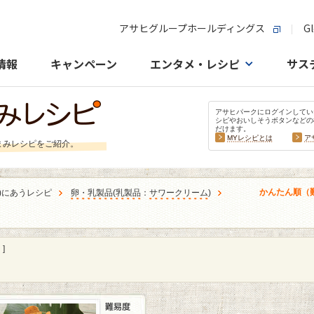
アサヒグループホールディングス
Gl
情報
キャンペーン
エンタメ・レシピ
サス
アサヒパークにログインしてい
シピやおいしそうボタンなどの
だけます。
MYレシピとは
ア
まみレシピをご紹介。
かんたん順（
)にあうレシピ
卵・乳製品
(
乳製品
：
サワークリーム
)
]