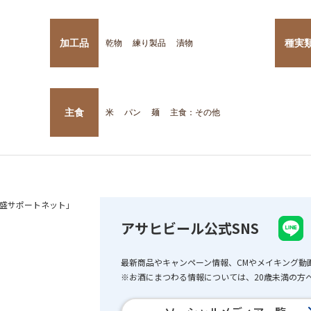
加工品
種実
乾物
練り製品
漬物
主食
米
パン
麺
主食：その他
盛サポートネット」
アサヒビール公式SNS
最新商品やキャンペーン情報、CMやメイキング動
※お酒にまつわる情報については、20歳未満の方へ