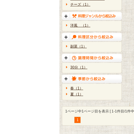
チーズ（1）
洋風 （1）
副菜（1）
30分（1）
春（1）
夏（1）
1ページ中1ページ目を表示 [ 1-1件目/1件中 
1