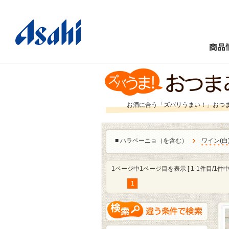
商品
お酒に合う「ズバリうまい！」おつ
■
ハラペーニョ（を含む）
ワイン
(
白
1ページ中1ページ目を表示 [ 1-1件目/1件中 
1