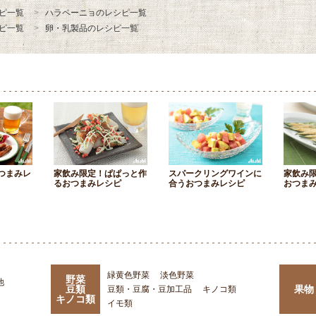
ピ一覧
ハラペーニョのレシピ一覧
ピ一覧
卵・乳製品のレシピ一覧
つまみレ
家飲み限定！ぱぱっと作
スパークリングワインに
家飲み
るおつまみレシピ
合うおつまみレシピ
おつま
緑黄色野菜
淡色野菜
野菜
他
豆類
果物
豆類・豆腐・豆加工品
キノコ類
キノコ類
イモ類