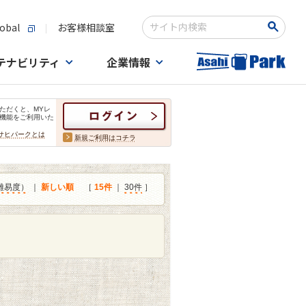
obal
お客様相談室
検索キーワード入力
テナビリティ
企業情報
ただくと、MYレ
機能をご利用いた
サヒパークとは
新規ご利用はコチラ
難易度）
｜
新しい順
［
15件
｜
30件
］