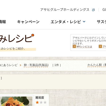
アサヒグループホールディングス
Gl
情報
キャンペーン
エンタメ・レシピ
サス
アサヒパークにログインしてい
シピやおいしそうボタンなどの
だけます。
MYレシピとは
ア
まみレシピをご紹介。
かんたん順（
)にあうレシピ
卵・乳製品
(
乳製品
)
［ 1件 ］
]