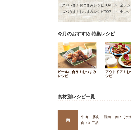
ズバうま！おつまみレシピTOP
全レシ
ズバうま！おつまみレシピTOP
全レシ
今月のおすすめ 特集レシピ
ビールに合う！おつまみ
アウトドア！お
レシピ
シピ
食材別レシピ一覧
牛肉
豚肉
鶏肉
肉：その
肉
肉：加工品