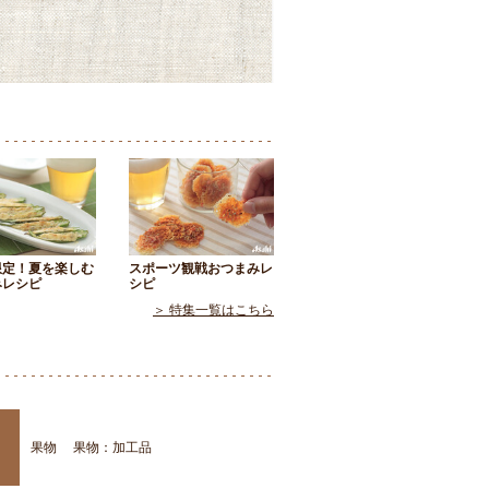
限定！夏を楽しむ
スポーツ観戦おつまみレ
みレシピ
シピ
＞ 特集一覧はこちら
果物
果物：加工品