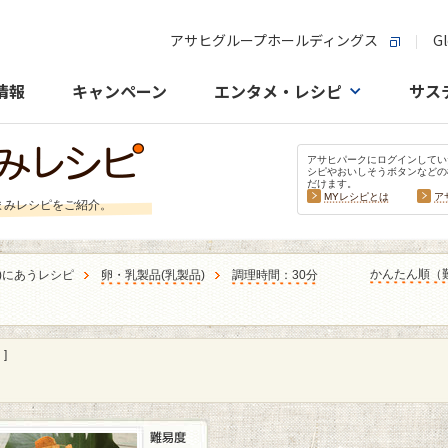
アサヒグループホールディングス
Gl
情報
キャンペーン
エンタメ・レシピ
サス
アサヒパークにログインしてい
シピやおいしそうボタンなどの
だけます。
MYレシピとは
ア
まみレシピをご紹介。
かんたん順（
)にあうレシピ
卵・乳製品
(
乳製品
)
調理時間：30分
]