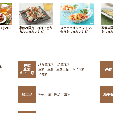
つまみレ
家飲み限定！ぱぱっと作
スパークリングワインに
家飲み
るおつまみレシピ
合うおつまみレシピ
おつま
緑黄色野菜
淡色野菜
野菜
他
豆類
果物
豆類・豆腐・豆加工品
キノコ類
キノコ類
イモ類
加工品
種実
乾物
練り製品
漬物