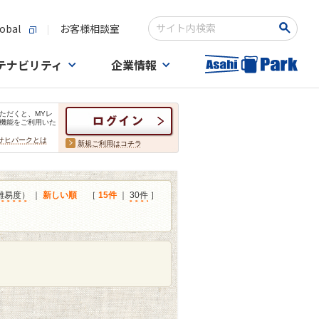
obal
お客様相談室
検索キーワード入力
テナビリティ
企業情報
ただくと、MYレ
機能をご利用いた
サヒパークとは
新規ご利用はコチラ
難易度）
｜
新しい順
［
15件
｜
30件
］