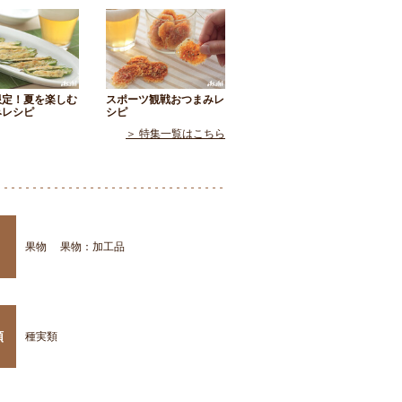
限定！夏を楽しむ
スポーツ観戦おつまみレ
みレシピ
シピ
＞ 特集一覧はこちら
果物
果物：加工品
類
種実類