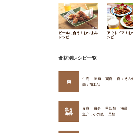
ビールに合う！おつまみ
アウトドア！お
レシピ
シピ
食材別レシピ一覧
牛肉
豚肉
鶏肉
肉：その
肉
肉：加工品
赤身
白身
甲殻類
海藻
魚介
海藻
魚介：その他
貝類