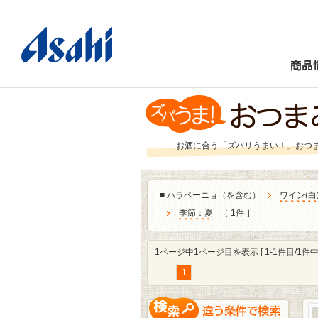
商品
お酒に合う「ズバリうまい！」おつ
■
ハラペーニョ（を含む）
ワイン
(
白
季節：夏
［ 1件 ］
1ページ中1ページ目を表示 [ 1-1件目/1件中 
1