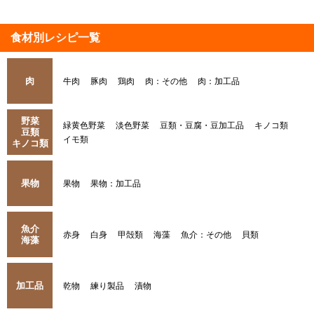
食材別レシピ一覧
肉
牛肉
豚肉
鶏肉
肉：その他
肉：加工品
野菜
緑黄色野菜
淡色野菜
豆類・豆腐・豆加工品
キノコ類
豆類
イモ類
キノコ類
果物
果物
果物：加工品
魚介
赤身
白身
甲殻類
海藻
魚介：その他
貝類
海藻
加工品
乾物
練り製品
漬物