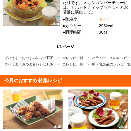
たりです。メキシカンパーティーに
は、アボカドディップもちょっとお
洒落に演出して。
●難易度
★
★
★
●カロリー
296kcal
●調理時間
30分
1/1 ページ
ズバうま！おつまみレシピTOP
全レシピ一覧
ハラペーニョのレシピ一
ズバうま！おつまみレシピTOP
全レシピ一覧
卵・乳製品のレシピ一覧
今月のおすすめ 特集レシピ