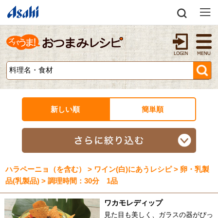
新しい順
簡単順
ハラペーニョ（を含む） > ワイン(白)にあうレシピ > 卵・乳製
品(乳製品) > 調理時間：30分 1品
ワカモレディップ
見た目も美しく、ガラスの器がぴっ