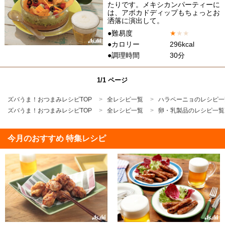
たりです。メキシカンパーティーに
は、アボカドディップもちょっとお
洒落に演出して。
●難易度
★
★
★
●カロリー
296kcal
●調理時間
30分
1/1 ページ
ズバうま！おつまみレシピTOP
全レシピ一覧
ハラペーニョのレシピ一
ズバうま！おつまみレシピTOP
全レシピ一覧
卵・乳製品のレシピ一覧
今月のおすすめ 特集レシピ