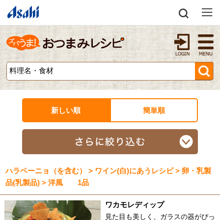
新しい順
簡単順
ハラペーニョ（を含む） > ワイン(白)にあうレシピ > 卵・乳製
品(乳製品) > 洋風 1品
ワカモレディップ
見た目も美しく、ガラスの器がぴっ