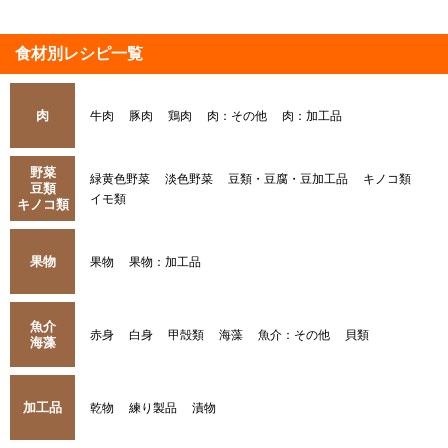
食材別レシピ一覧
肉
牛肉
豚肉
鶏肉
肉：その他
肉：加工品
野菜
緑黄色野菜
淡色野菜
豆類・豆腐・豆加工品
キノコ類
豆類
イモ類
キノコ類
果物
果物
果物：加工品
魚介
赤身
白身
甲殻類
海藻
魚介：その他
貝類
海藻
加工品
乾物
練り製品
漬物