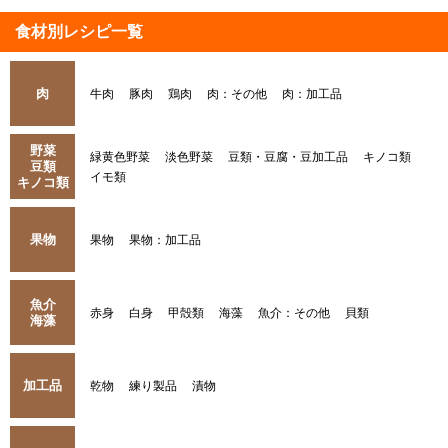
食材別レシピ一覧
肉
牛肉
豚肉
鶏肉
肉：その他
肉：加工品
野菜
緑黄色野菜
淡色野菜
豆類・豆腐・豆加工品
キノコ類
豆類
イモ類
キノコ類
果物
果物
果物：加工品
魚介
赤身
白身
甲殻類
海藻
魚介：その他
貝類
海藻
加工品
乾物
練り製品
漬物