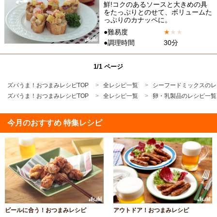
鮮!コクのあるソースと大きめの具
をたっぷりとのせて、ボリュームた
っぷりのカナッペに。
●難易度
★
★
★
●調理時間
30分
1/1 ページ
ズバうま！おつまみレシピTOP
全レシピ一覧
シーフードミックスのレ
ズバうま！おつまみレシピTOP
全レシピ一覧
卵・乳製品のレシピ一覧
今月のおすすめ 特集レシピ
ビールに合う！おつまみレシピ
アウトドア！おつまみレシピ