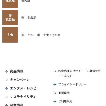
種実類
種実類
卵
卵
乳製品
乳製品
主食
米
パン
麺
主食：その他
商品情報
飲食店様向けサイト「ご繁盛サポ
ートネット」
キャンペーン
プライバシーポリシー
エンタメ・レシピ
推奨環境
サステナビリティ
ご利用規約
企業情報