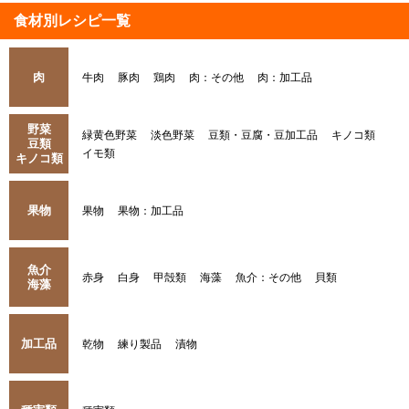
食材別レシピ一覧
肉
牛肉
豚肉
鶏肉
肉：その他
肉：加工品
野菜
緑黄色野菜
淡色野菜
豆類・豆腐・豆加工品
キノコ類
豆類
イモ類
キノコ類
果物
果物
果物：加工品
魚介
赤身
白身
甲殻類
海藻
魚介：その他
貝類
海藻
加工品
乾物
練り製品
漬物