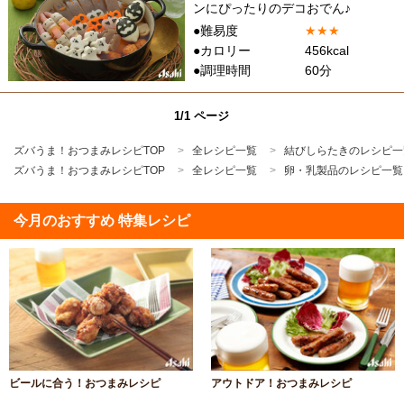
ンにぴったりのデコおでん♪
●難易度
★
★
★
●カロリー
456kcal
●調理時間
60分
1/1 ページ
ズバうま！おつまみレシピTOP
全レシピ一覧
結びしらたきのレシピ一
ズバうま！おつまみレシピTOP
全レシピ一覧
卵・乳製品のレシピ一覧
今月のおすすめ 特集レシピ
ビールに合う！おつまみレシピ
アウトドア！おつまみレシピ