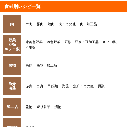
食材別レシピ一覧
肉
牛肉
豚肉
鶏肉
肉：その他
肉：加工品
野菜
緑黄色野菜
淡色野菜
豆類・豆腐・豆加工品
キノコ類
豆類
イモ類
キノコ類
果物
果物
果物：加工品
魚介
赤身
白身
甲殻類
海藻
魚介：その他
貝類
海藻
加工品
乾物
練り製品
漬物