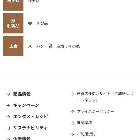
種実類
種実類
卵
卵
乳製品
乳製品
主食
米
パン
麺
主食：その他
商品情報
飲食店様向けサイト「ご繁盛サポ
ートネット」
キャンペーン
プライバシーポリシー
エンタメ・レシピ
推奨環境
サステナビリティ
ご利用規約
企業情報