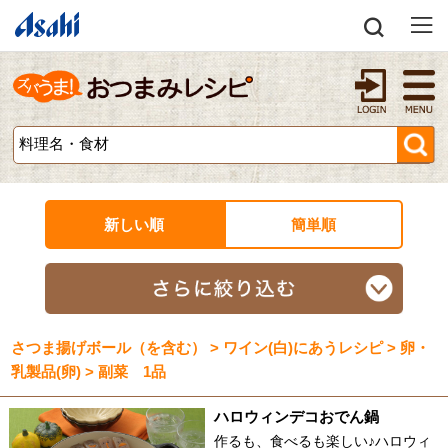
新しい順
簡単順
さつま揚げボール（を含む） > ワイン(白)にあうレシピ > 卵・
乳製品(卵) > 副菜 1品
ハロウィンデコおでん鍋
作るも、食べるも楽しい♪ハロウィ