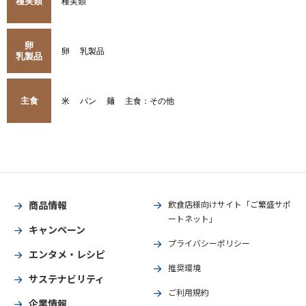
種実類
種実類
卵
卵
乳製品
乳製品
主食
米
パン
麺
主食：その他
商品情報
飲食店様向けサイト「ご繁盛サポ
ートネット」
キャンペーン
プライバシーポリシー
エンタメ・レシピ
推奨環境
サステナビリティ
ご利用規約
企業情報