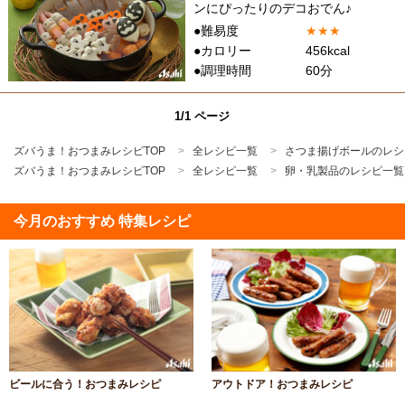
ンにぴったりのデコおでん♪
●難易度
★
★
★
●カロリー
456kcal
●調理時間
60分
1/1 ページ
ズバうま！おつまみレシピTOP
全レシピ一覧
さつま揚げボールのレシ
ズバうま！おつまみレシピTOP
全レシピ一覧
卵・乳製品のレシピ一覧
今月のおすすめ 特集レシピ
ビールに合う！おつまみレシピ
アウトドア！おつまみレシピ