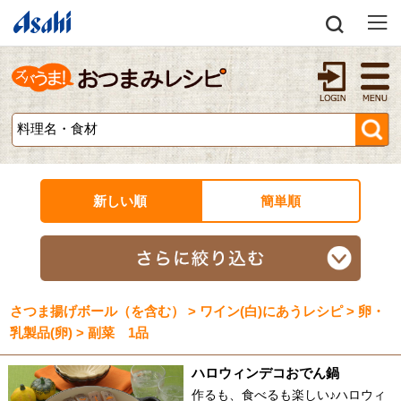
新しい順
簡単順
さつま揚げボール（を含む） > ワイン(白)にあうレシピ > 卵・
乳製品(卵) > 副菜 1品
ハロウィンデコおでん鍋
作るも、食べるも楽しい♪ハロウィ