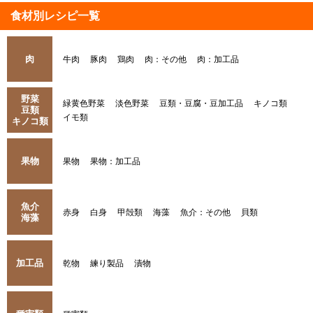
食材別レシピ一覧
肉
牛肉
豚肉
鶏肉
肉：その他
肉：加工品
野菜
緑黄色野菜
淡色野菜
豆類・豆腐・豆加工品
キノコ類
豆類
イモ類
キノコ類
果物
果物
果物：加工品
魚介
赤身
白身
甲殻類
海藻
魚介：その他
貝類
海藻
加工品
乾物
練り製品
漬物