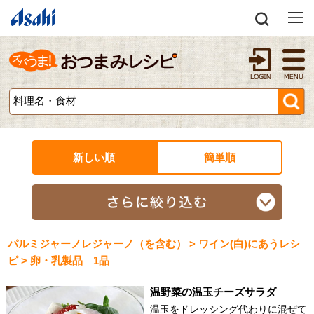
新しい順
簡単順
パルミジャーノレジャーノ（を含む） > ワイン(白)にあうレシ
ピ > 卵・乳製品 1品
温野菜の温玉チーズサラダ
温玉をドレッシング代わりに混ぜて