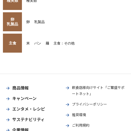
種実類
種実類
卵
卵
乳製品
乳製品
主食
米
パン
麺
主食：その他
商品情報
飲食店様向けサイト「ご繁盛サポ
ートネット」
キャンペーン
プライバシーポリシー
エンタメ・レシピ
推奨環境
サステナビリティ
ご利用規約
企業情報