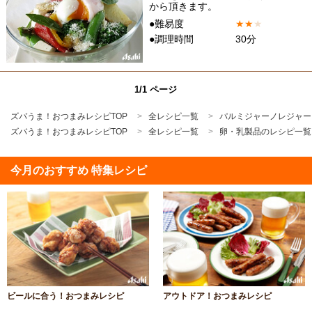
から頂きます。
●難易度
★
★
★
●調理時間
30分
1/1 ページ
ズバうま！おつまみレシピTOP
全レシピ一覧
パルミジャーノレジャー
ズバうま！おつまみレシピTOP
全レシピ一覧
卵・乳製品のレシピ一覧
今月のおすすめ 特集レシピ
ビールに合う！おつまみレシピ
アウトドア！おつまみレシピ