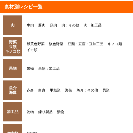
食材別レシピ一覧
肉
牛肉
豚肉
鶏肉
肉：その他
肉：加工品
野菜
緑黄色野菜
淡色野菜
豆類・豆腐・豆加工品
キノコ類
豆類
イモ類
キノコ類
果物
果物
果物：加工品
魚介
赤身
白身
甲殻類
海藻
魚介：その他
貝類
海藻
加工品
乾物
練り製品
漬物