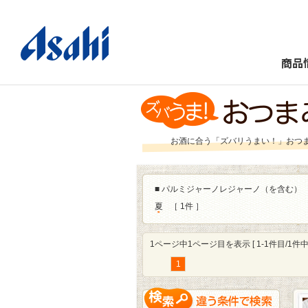
商品
お酒に合う「ズバリうまい！」おつ
■
パルミジャーノレジャーノ（を含む）
夏
［ 1件 ］
1ページ中1ページ目を表示 [ 1-1件目/1件中 
1