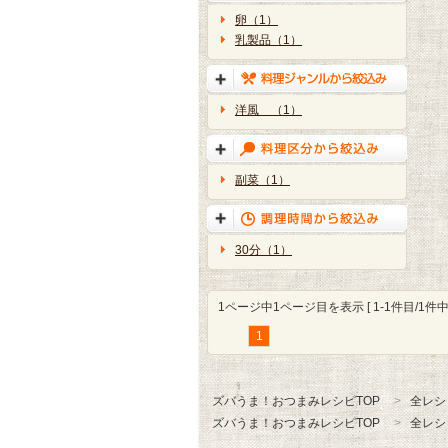
卵（1）
乳製品（1）
洋風 （1）
副菜（1）
30分（1）
1ページ中1ページ目を表示 [ 1-1件目/1件中 
1
ズバうま！おつまみレシピTOP
全レシ
ズバうま！おつまみレシピTOP
全レシ