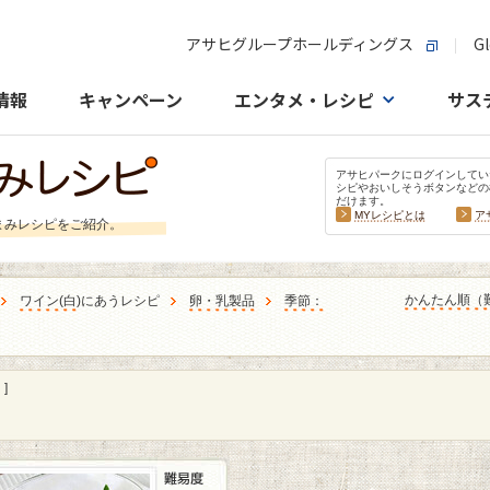
アサヒグループホールディングス
Gl
情報
キャンペーン
エンタメ・レシピ
サス
アサヒパークにログインしてい
シピやおいしそうボタンなどの
だけます。
MYレシピとは
ア
まみレシピをご紹介。
かんたん順（
ワイン
(
白
)にあうレシピ
卵・乳製品
季節：
]