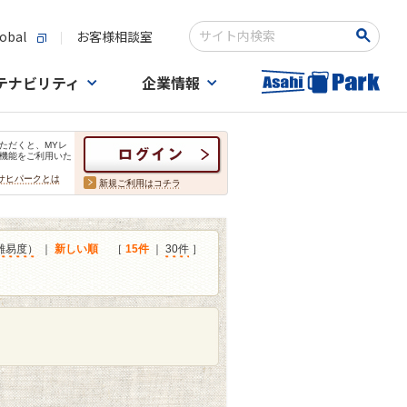
obal
お客様相談室
検索キーワード入力
テナビリティ
企業情報
ただくと、MYレ
機能をご利用いた
サヒパークとは
新規ご利用はコチラ
難易度）
｜
新しい順
［
15件
｜
30件
］