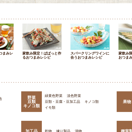
つまみレ
家飲み限定！ぱぱっと作
スパークリングワインに
家飲み
るおつまみレシピ
合うおつまみレシピ
おつま
緑黄色野菜
淡色野菜
野菜
他
豆類
果物
豆類・豆腐・豆加工品
キノコ類
キノコ類
イモ類
加工品
種実
乾物
練り製品
漬物