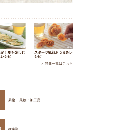
限定！夏を楽しむ
スポーツ観戦おつまみレ
みレシピ
シピ
＞ 特集一覧はこちら
果物
果物：加工品
類
種実類