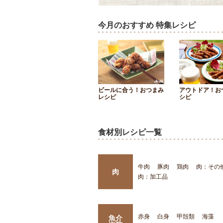
今月のおすすめ 特集レシピ
ビールに合う！おつまみ
アウトドア！お
レシピ
シピ
食材別レシピ一覧
牛肉
豚肉
鶏肉
肉：その
肉
肉：加工品
赤身
白身
甲殻類
海藻
魚介