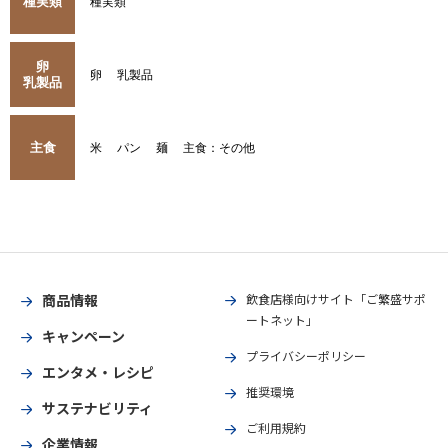
種実類
種実類
卵
卵
乳製品
乳製品
主食
米
パン
麺
主食：その他
商品情報
飲食店様向けサイト「ご繁盛サポ
ートネット」
キャンペーン
プライバシーポリシー
エンタメ・レシピ
推奨環境
サステナビリティ
ご利用規約
企業情報