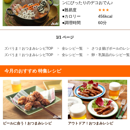
ンにぴったりのデコおでん♪
●難易度
★
★
★
●カロリー
456kcal
●調理時間
60分
1/1 ページ
ズバうま！おつまみレシピTOP
全レシピ一覧
さつま揚げボールのレシ
ズバうま！おつまみレシピTOP
全レシピ一覧
卵・乳製品のレシピ一覧
今月のおすすめ 特集レシピ
ビールに合う！おつまみレシピ
アウトドア！おつまみレシピ