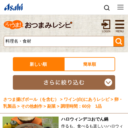
新しい順
簡単順
さつま揚げボール（を含む） > ワイン(白)にあうレシピ > 卵・
乳製品 > その他創作 > 副菜 > 調理時間：60分 1品
ハロウィンデコおでん鍋
作るも、食べるも楽しい♪ハロウィ