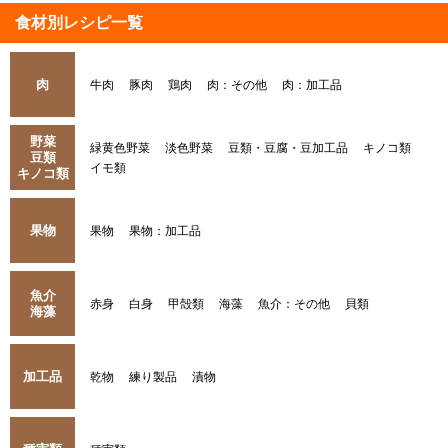
食材別レシピ一覧
肉
牛肉
豚肉
鶏肉
肉：その他
肉：加工品
野菜
緑黄色野菜
淡色野菜
豆類・豆腐・豆加工品
キノコ類
豆類
イモ類
キノコ類
果物
果物
果物：加工品
魚介
赤身
白身
甲殻類
海藻
魚介：その他
貝類
海藻
加工品
乾物
練り製品
漬物