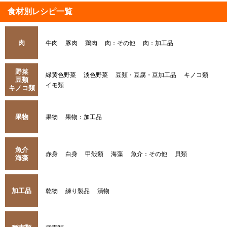
食材別レシピ一覧
肉
牛肉
豚肉
鶏肉
肉：その他
肉：加工品
野菜
緑黄色野菜
淡色野菜
豆類・豆腐・豆加工品
キノコ類
豆類
イモ類
キノコ類
果物
果物
果物：加工品
魚介
赤身
白身
甲殻類
海藻
魚介：その他
貝類
海藻
加工品
乾物
練り製品
漬物