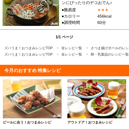
ンにぴったりのデコおでん♪
●難易度
★
★
★
●カロリー
456kcal
●調理時間
60分
1/1 ページ
ズバうま！おつまみレシピTOP
全レシピ一覧
さつま揚げボールのレシ
ズバうま！おつまみレシピTOP
全レシピ一覧
卵・乳製品のレシピ一覧
今月のおすすめ 特集レシピ
ビールに合う！おつまみレシピ
アウトドア！おつまみレシピ