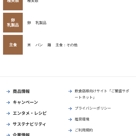
種実類
種実類
卵
卵
乳製品
乳製品
主食
米
パン
麺
主食：その他
商品情報
飲食店様向けサイト「ご繁盛サポ
ートネット」
キャンペーン
プライバシーポリシー
エンタメ・レシピ
推奨環境
サステナビリティ
ご利用規約
企業情報