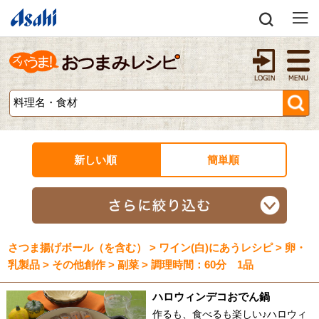
新しい順
簡単順
さつま揚げボール（を含む） > ワイン(白)にあうレシピ > 卵・
乳製品 > その他創作 > 副菜 > 調理時間：60分 1品
ハロウィンデコおでん鍋
作るも、食べるも楽しい♪ハロウィ