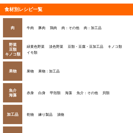
食材別レシピ一覧
肉
牛肉
豚肉
鶏肉
肉：その他
肉：加工品
野菜
緑黄色野菜
淡色野菜
豆類・豆腐・豆加工品
キノコ類
豆類
イモ類
キノコ類
果物
果物
果物：加工品
魚介
赤身
白身
甲殻類
海藻
魚介：その他
貝類
海藻
加工品
乾物
練り製品
漬物