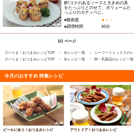
鮮!コクのあるソースと大きめの具
をたっぷりとのせて、ボリュームた
っぷりのカナッペに。
●難易度
★
★
★
●調理時間
30分
1/1 ページ
ズバうま！おつまみレシピTOP
全レシピ一覧
シーフードミックスのレ
ズバうま！おつまみレシピTOP
全レシピ一覧
卵・乳製品のレシピ一覧
今月のおすすめ 特集レシピ
ビールに合う！おつまみレシピ
アウトドア！おつまみレシピ