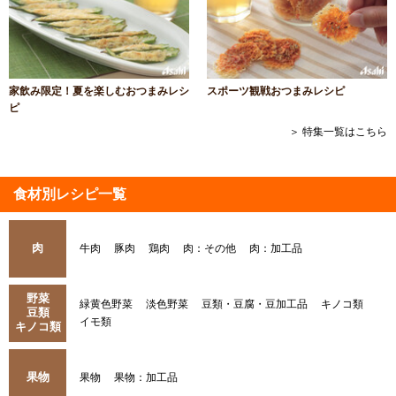
家飲み限定！夏を楽しむおつまみレシ
スポーツ観戦おつまみレシピ
ピ
＞ 特集一覧はこちら
食材別レシピ一覧
肉
牛肉
豚肉
鶏肉
肉：その他
肉：加工品
野菜
緑黄色野菜
淡色野菜
豆類・豆腐・豆加工品
キノコ類
豆類
イモ類
キノコ類
果物
果物
果物：加工品