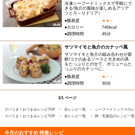
冷凍シーフードミックスで手軽にで
きる!魚介の風味が楽しめるアツア
ツとろ～りドリア♪
●難易度
★
★
★
●カロリー
740kcal
●調理時間
45分
サツマイモと魚介のカナッペ風
サツマイモと魚介の組み合わせが新
鮮!コクのあるソースと大きめの具
をたっぷりとのせて、ボリュームた
っぷりのカナッペに。
●難易度
★
★
★
●調理時間
30分
1/1 ページ
ズバうま！おつまみレシピTOP
全レシピ一覧
シーフードミックスのレ
ズバうま！おつまみレシピTOP
全レシピ一覧
卵・乳製品のレシピ一覧
今月のおすすめ 特集レシピ