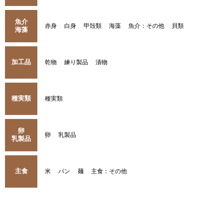
魚介
赤身
白身
甲殻類
海藻
魚介：その他
貝類
海藻
加工品
乾物
練り製品
漬物
種実類
種実類
卵
卵
乳製品
乳製品
主食
米
パン
麺
主食：その他