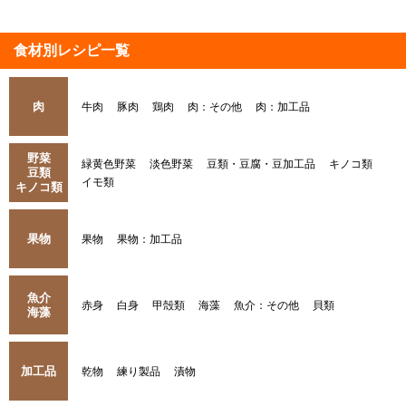
食材別レシピ一覧
肉
牛肉
豚肉
鶏肉
肉：その他
肉：加工品
野菜
緑黄色野菜
淡色野菜
豆類・豆腐・豆加工品
キノコ類
豆類
イモ類
キノコ類
果物
果物
果物：加工品
魚介
赤身
白身
甲殻類
海藻
魚介：その他
貝類
海藻
加工品
乾物
練り製品
漬物