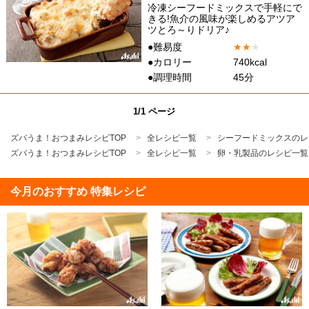
冷凍シーフードミックスで手軽にで
きる!魚介の風味が楽しめるアツア
ツとろ～りドリア♪
●難易度
★
★
★
●カロリー
740kcal
●調理時間
45分
1/1 ページ
ズバうま！おつまみレシピTOP
全レシピ一覧
シーフードミックスのレ
ズバうま！おつまみレシピTOP
全レシピ一覧
卵・乳製品のレシピ一覧
今月のおすすめ 特集レシピ