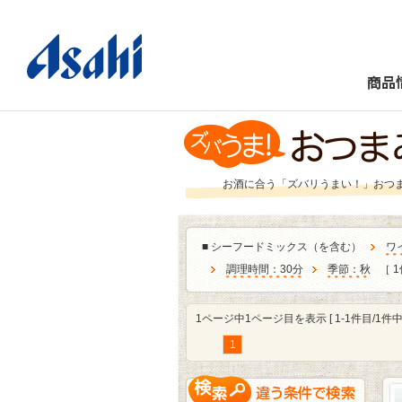
商品
お酒に合う「ズバリうまい！」おつ
■
シーフードミックス（を含む）
ワ
調理時間：30分
季節：秋
［ 1
1ページ中1ページ目を表示 [ 1-1件目/1件中 
1