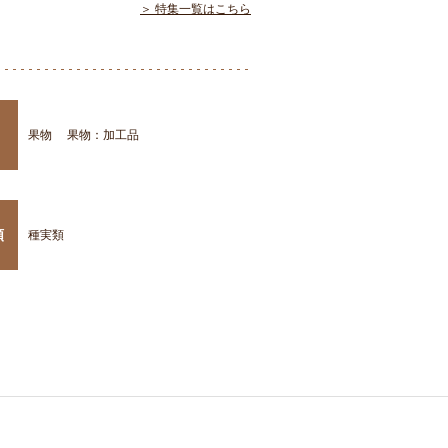
＞ 特集一覧はこちら
果物
果物：加工品
類
種実類