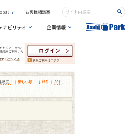
obal
お客様相談室
検索キーワード入力
テナビリティ
企業情報
ただくと、MYレ
機能をご利用いた
サヒパークとは
新規ご利用はコチラ
難易度）
｜
新しい順
［
15件
｜
30件
］