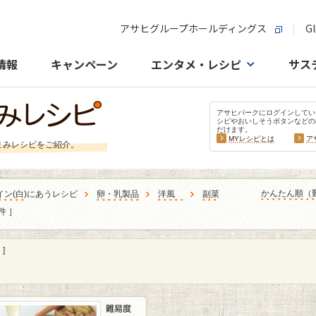
アサヒグループホールディングス
Gl
情報
キャンペーン
エンタメ・レシピ
サス
アサヒパークにログインしてい
シピやおいしそうボタンなどの
だけます。
MYレシピとは
ア
まみレシピをご紹介。
かんたん順（
イン
(
白
)にあうレシピ
卵・乳製品
洋風
副菜
件 ］
]