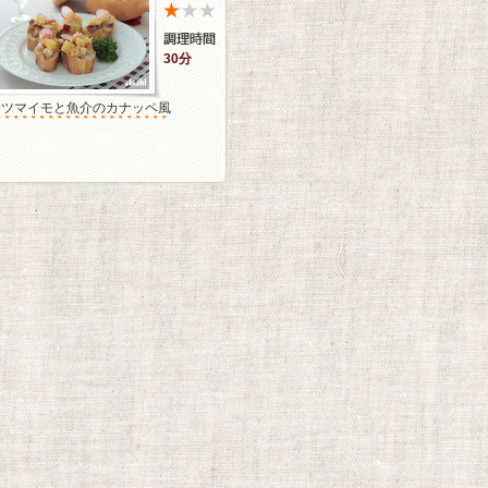
30分
サツマイモと魚介のカナッペ風