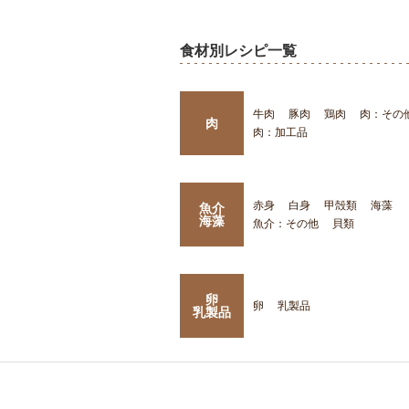
食材別レシピ一覧
牛肉
豚肉
鶏肉
肉：その
肉
肉：加工品
赤身
白身
甲殻類
海藻
魚介
海藻
魚介：その他
貝類
卵
卵
乳製品
乳製品