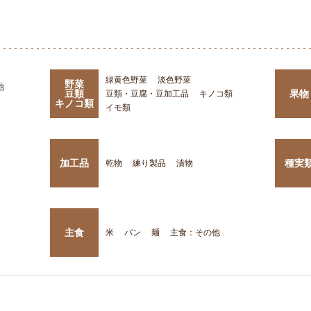
緑黄色野菜
淡色野菜
野菜
他
豆類
果物
豆類・豆腐・豆加工品
キノコ類
キノコ類
イモ類
加工品
種実
乾物
練り製品
漬物
主食
米
パン
麺
主食：その他