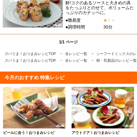
鮮!コクのあるソースと大きめの具
をたっぷりとのせて、ボリュームた
っぷりのカナッペに。
●難易度
★
★
★
●調理時間
30分
1/1 ページ
ズバうま！おつまみレシピTOP
全レシピ一覧
シーフードミックスのレ
ズバうま！おつまみレシピTOP
全レシピ一覧
卵・乳製品のレシピ一覧
今月のおすすめ 特集レシピ
ビールに合う！おつまみレシピ
アウトドア！おつまみレシピ