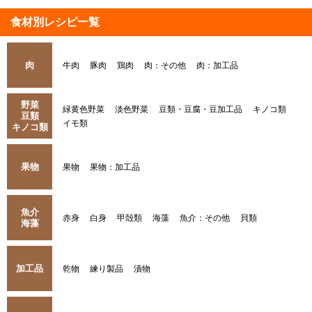
食材別レシピ一覧
肉
牛肉
豚肉
鶏肉
肉：その他
肉：加工品
野菜
緑黄色野菜
淡色野菜
豆類・豆腐・豆加工品
キノコ類
豆類
イモ類
キノコ類
果物
果物
果物：加工品
魚介
赤身
白身
甲殻類
海藻
魚介：その他
貝類
海藻
加工品
乾物
練り製品
漬物