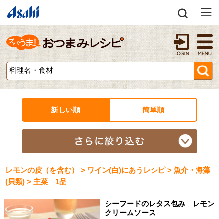
新しい順
簡単順
レモンの皮（を含む） > ワイン(白)にあうレシピ > 魚介・海藻
(貝類) > 主菜 1品
シーフードのレタス包み レモン
クリームソース