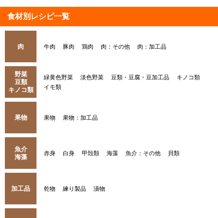
食材別レシピ一覧
肉
牛肉
豚肉
鶏肉
肉：その他
肉：加工品
野菜
緑黄色野菜
淡色野菜
豆類・豆腐・豆加工品
キノコ類
豆類
イモ類
キノコ類
果物
果物
果物：加工品
魚介
赤身
白身
甲殻類
海藻
魚介：その他
貝類
海藻
加工品
乾物
練り製品
漬物