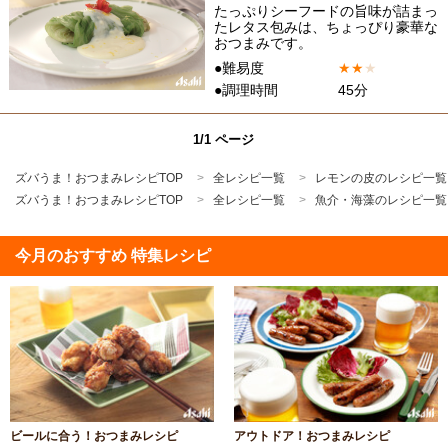
たっぷりシーフードの旨味が詰まっ
たレタス包みは、ちょっぴり豪華な
おつまみです。
●難易度
★
★
★
●調理時間
45分
1/1 ページ
ズバうま！おつまみレシピTOP
全レシピ一覧
レモンの皮のレシピ一覧
ズバうま！おつまみレシピTOP
全レシピ一覧
魚介・海藻のレシピ一覧
今月のおすすめ 特集レシピ
ビールに合う！おつまみレシピ
アウトドア！おつまみレシピ