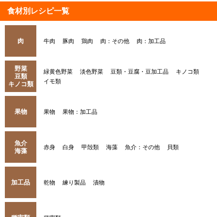
食材別レシピ一覧
肉
牛肉
豚肉
鶏肉
肉：その他
肉：加工品
野菜
緑黄色野菜
淡色野菜
豆類・豆腐・豆加工品
キノコ類
豆類
イモ類
キノコ類
果物
果物
果物：加工品
魚介
赤身
白身
甲殻類
海藻
魚介：その他
貝類
海藻
加工品
乾物
練り製品
漬物