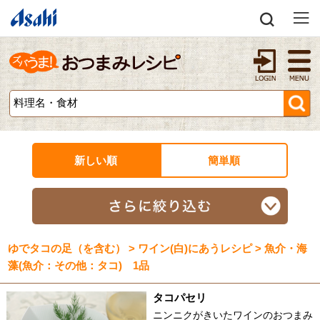
新しい順
簡単順
ゆでタコの足（を含む） > ワイン(白)にあうレシピ > 魚介・海
藻(魚介：その他：タコ) 1品
タコパセリ
ニンニクがきいたワインのおつまみ