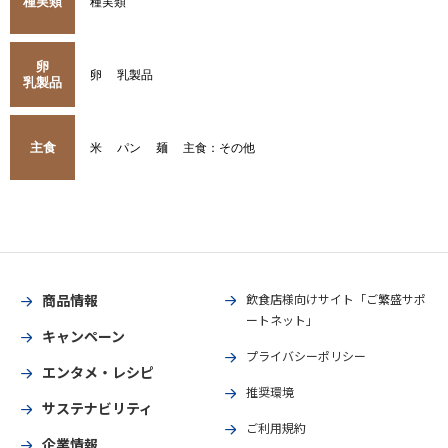
種実類
種実類
卵
卵
乳製品
乳製品
主食
米
パン
麺
主食：その他
商品情報
飲食店様向けサイト「ご繁盛サポ
ートネット」
キャンペーン
プライバシーポリシー
エンタメ・レシピ
推奨環境
サステナビリティ
ご利用規約
企業情報