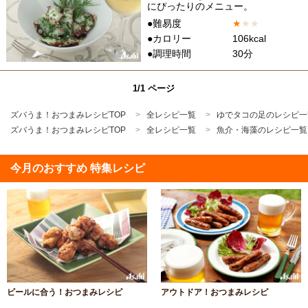
にぴったりのメニュー。
●難易度
★
★
★
●カロリー
106kcal
●調理時間
30分
1/1 ページ
ズバうま！おつまみレシピTOP
全レシピ一覧
ゆでタコの足のレシピ一
ズバうま！おつまみレシピTOP
全レシピ一覧
魚介・海藻のレシピ一覧
今月のおすすめ 特集レシピ
ビールに合う！おつまみレシピ
アウトドア！おつまみレシピ